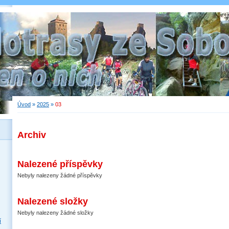
Úvod
»
2025
»
03
Archiv
Nalezené příspěvky
Nebyly nalezeny žádné příspěvky
Nalezené složky
Nebyly nalezeny žádné složky
í