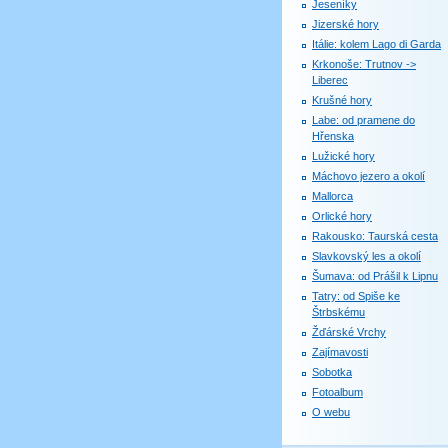
Jeseníky
Jizerské hory
Itálie: kolem Lago di Garda
Krkonoše: Trutnov ->
Liberec
Krušné hory
Labe: od pramene do
Hřenska
Lužické hory
Máchovo jezero a okolí
Mallorca
Orlické hory
Rakousko: Taurská cesta
Slavkovský les a okolí
Šumava: od Prášil k Lipnu
Tatry: od Spiše ke
Štrbskému
Žďárské Vrchy
Zajímavosti
Sobotka
Fotoalbum
O webu