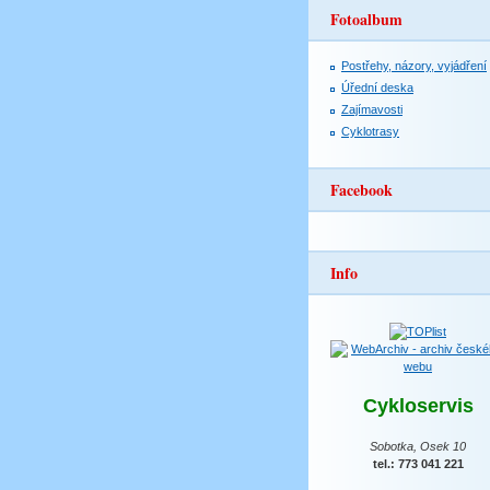
Fotoalbum
Postřehy, názory, vyjádření
Úřední deska
Zajímavosti
Cyklotrasy
Facebook
Info
Cykloservis
Sobotka, Osek 10
tel.: 773 041 221