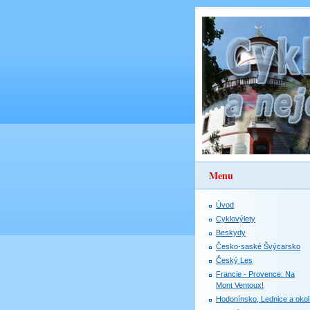
Menu
Úvod
Cyklovýlety
Beskydy
Česko-saské Švýcarsko
Český Les
Francie - Provence: Na
Mont Ventoux!
Hodonínsko, Lednice a okol