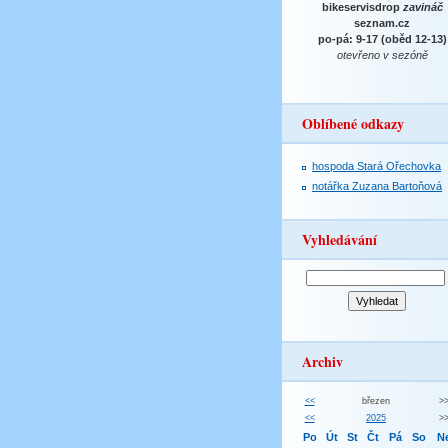
bikeservisdrop
zavináč
seznam.cz
po-pá: 9-17 (oběd 12-13)
otevřeno v sezóně
Oblíbené odkazy
hospoda Stará Ořechovka
notářka Zuzana Bartoňová
Vyhledávání
Archiv
<<
březen
>
<<
2025
>
Po
Út
St
Čt
Pá
So
N