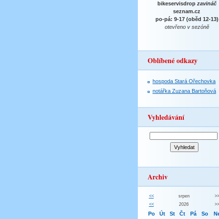
bikeservisdrop
zavináč
seznam.cz
po-pá: 9-17 (oběd 12-13)
otevřeno v sezóně
Oblíbené odkazy
hospoda Stará Ořechovka
notářka Zuzana Bartoňová
Vyhledávání
Archiv
<<
srpen
>
<<
2026
>
Po
Út
St
Čt
Pá
So
N