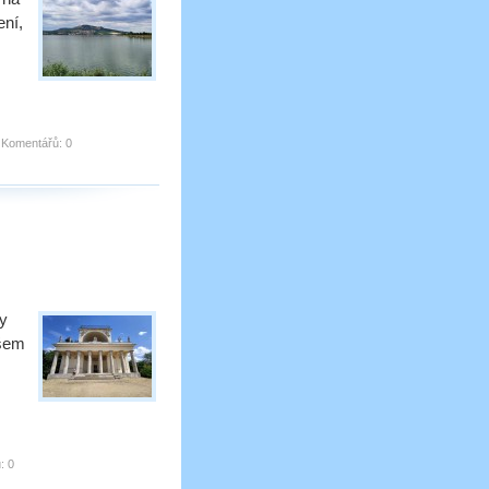
ení,
|
Komentářů:
0
sy
ašem
:
0