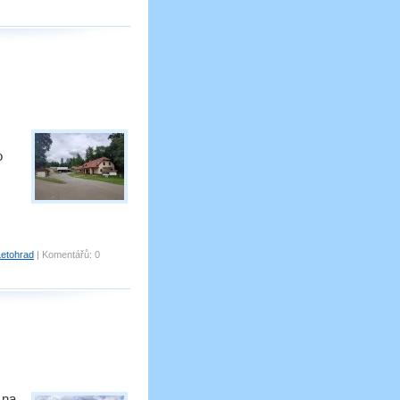
o
Letohrad
|
Komentářů:
0
 na