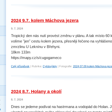
2024 9.7. kolem Máchova jezera
9. 7. 2024
Tropický den nás nutí provést změnu v plánu. A tak místo 60
volíme "jen" cestu kolem jezera, přesněji řečeno na vyhlášen
zmrzlinu U Leknínu v Břehyni.
18km 133m
https://mapy.cz/s/cugogameco
Celý příspěvek
|
Rubrika:
Cyklovýlety
|
Fotografie:
2024 07.09 kolem Máchova jez
2024 8.7. Holany a okolí
8. 7. 2024
>
>
Dnes se jedeme podívat na hastrmana a vodopád do Holan. J
e