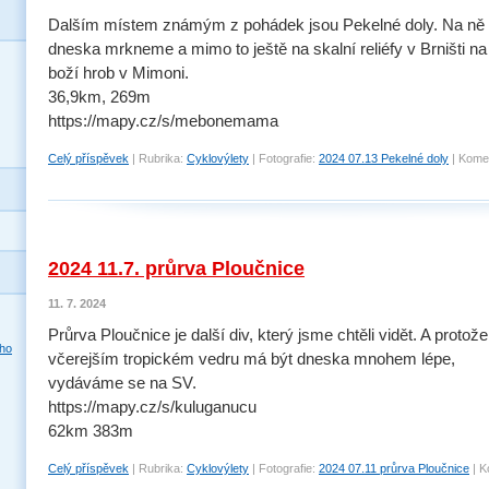
Dalším místem známým z pohádek jsou Pekelné doly. Na ně
dneska mrkneme a mimo to ještě na skalní reliéfy v Brništi na
boží hrob v Mimoni.
36,9km, 269m
https://mapy.cz/s/mebonemama
Celý příspěvek
|
Rubrika:
Cyklovýlety
|
Fotografie:
2024 07.13 Pekelné doly
|
Komen
2024 11.7. průrva Ploučnice
11. 7. 2024
Průrva Ploučnice je další div, který jsme chtěli vidět. A protož
včerejším tropickém vedru má být dneska mnohem lépe,
vydáváme se na SV.
https://mapy.cz/s/kuluganucu
62km 383m
Celý příspěvek
|
Rubrika:
Cyklovýlety
|
Fotografie:
2024 07.11 průrva Ploučnice
|
K