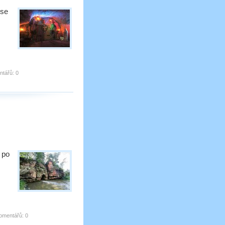
 se
tářů:
0
e po
omentářů:
0