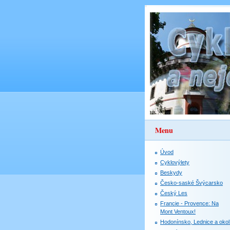
Menu
Úvod
Cyklovýlety
Beskydy
Česko-saské Švýcarsko
Český Les
Francie - Provence: Na
Mont Ventoux!
Hodonínsko, Lednice a okol