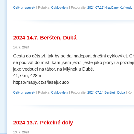
Celý příspěvek
|
Rubrika:
Cyklovýlety
|
Fotografie:
2024 07.17 Hradčany Kuřivody
2024 14.7. Beršten, Dubá
14. 7. 2024
Cesta do dětství, tak by se dal nadepsat dnešní cyklovýlet. C
se podívat do míst, kam jsem jezdil ještě jako pionýr a později
jako vedoucí na tábor, na Mlýnek u Dubé.
41,7km, 428m
https://mapy.cz/s/lasejucuco
Celý příspěvek
|
Rubrika:
Cyklovýlety
|
Fotografie:
2024 07.14 Berštejn Dubá
|
Kom
2024 13.7. Pekelné doly
13. 7. 2024