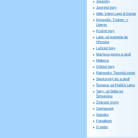
Jeseníky
Jizerské hory
Itálie: kolem Lago di Garda
Krkonoše: Trutnov ->
Liberec
Krušné hory
Labe: od pramene do
Hřenska
Lužické hory
Máchovo jezero a okolí
Mallorca
Orlické hory
Rakousko: Taurská cesta
Slavkovský les a okolí
Šumava: od Prášil k Lipnu
Tatry: od Spiše ke
Štrbskému
Žďárské Vrchy
Zajímavosti
Sobotka
Fotoalbum
O webu