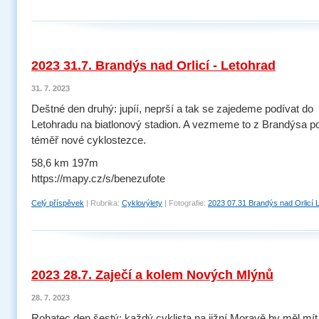
2023 31.7. Brandýs nad Orlicí - Letohrad
31. 7. 2023
Deštné den druhý: jupíí, neprší a tak se zajedeme podívat do
Letohradu na biatlonový stadion. A vezmeme to z Brandýsa p
téměř nové cyklostezce.
58,6 km 197m
https://mapy.cz/s/benezufote
Celý příspěvek
|
Rubrika:
Cyklovýlety
|
Fotografie:
2023 07.31 Brandýs nad Orlicí 
2023 28.7. Zaječí a kolem Nových Mlýnů
28. 7. 2023
Rohatec den šestý: každý cyklista na jižní Moravě by měl mít