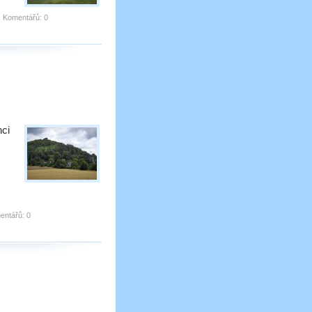
|
Komentářů:
0
hci
entářů:
0