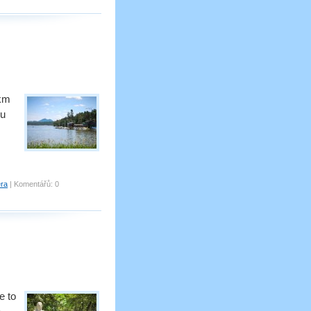
 km
ou
era
|
Komentářů:
0
e to