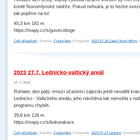
kontě Novomlýnské nádrže. Pokud nefouká, je to hezké svez
tak pojďme na to!
45,3 km 181 m
https://mapy.cz/s/guvecoboge
Celý příspěvek
|
Rubrika:
Cyklovýlety
|
Fotografie:
2023 07.28 Zaječí Nové Mlýny
2023 27.7. Lednicko-valtický areál
27. 7. 2023
Rohatec den pátý: mnozí účastníci zájezdu ještě neviděli krá
Lednicko - Valtického areálu, jeho návštěva tak nemohla v n
programu chybět.
39,8 km 128 m
https://mapy.cz/s/bokurakaze
Celý příspěvek
|
Rubrika:
Cyklovýlety
|
Fotografie:
2023 07.27 Lednice
|
Komentářů