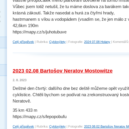
vlastně prvopočátek mého plánování dovolené na tomto místě
Vůbec jsem totiž netušil, že tu máme doslova za barákem ta
6
krásná zákoutí. Takže nasedat a hurá za čtyřmi hrady,
3
hastrmanem s vílou a vodopádem (vsadím se, že jen málo z v
0
42,6km 190m
https://mapy.cz/s/juhotubuve
Celý příspěvek
|
Rubrika:
Cyklovýlety
|
Fotografie:
2024 07.08 Holany
|
Komentářů:
2023 02.08 Bartošov Neratov Mostowitze
2. 8. 2023
Deštné den čtvrtý: dalšího dne bez deště můžeme opět využít
cyklistice. Chtěli bychom se podívat na zrekonstruovaný kost
Neratově.
35 km 433 m
https://mapy.cz/s/lepopobufu
Celý příspěvek
|
Rubrika:
Cyklovýlety
|
Fotografie:
2023 08.02 Bartošov Neratov M