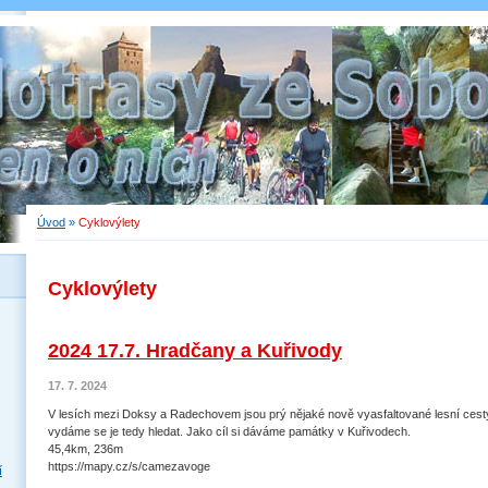
Úvod
»
Cyklovýlety
Cyklovýlety
2024 17.7. Hradčany a Kuřivody
17. 7. 2024
V lesích mezi Doksy a Radechovem jsou prý nějaké nově vyasfaltované lesní cest
vydáme se je tedy hledat. Jako cíl si dáváme památky v Kuřivodech.
45,4km, 236m
https://mapy.cz/s/camezavoge
í