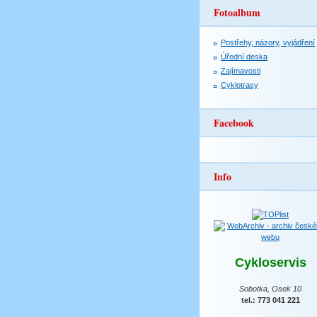
Fotoalbum
Postřehy, názory, vyjádření
Úřední deska
Zajímavosti
Cyklotrasy
Facebook
Info
Cykloservis
Sobotka, Osek 10
tel.: 773 041 221