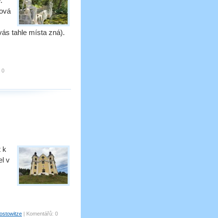
.
ková
ás tahle místa zná).
0
 k
el v
ostowitze
|
Komentářů:
0