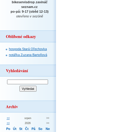
bikeservisdrop
zavináč
seznam.cz
po-pá: 9-17 (oběd 12-13)
otevřeno v sezóně
Oblíbené odkazy
hospoda Stará Ořechovka
notářka Zuzana Bartoňová
Vyhledávání
Archiv
<<
srpen
>>
<<
2026
>>
Po
Út
St
Čt
Pá
So
Ne