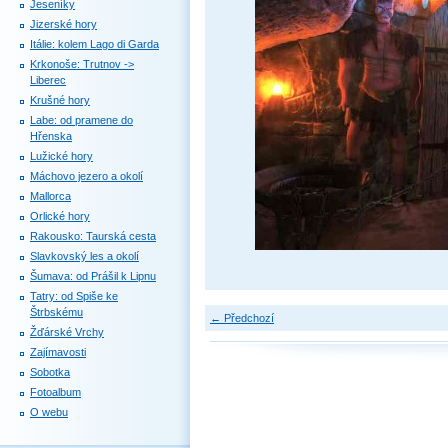
Jeseníky
Jizerské hory
Itálie: kolem Lago di Garda
Krkonoše: Trutnov ->
Liberec
Krušné hory
Labe: od pramene do
Hřenska
Lužické hory
Máchovo jezero a okolí
Mallorca
Orlické hory
Rakousko: Taurská cesta
Slavkovský les a okolí
Šumava: od Prášil k Lipnu
Tatry: od Spiše ke
Štrbskému
← Předchozí
Žďárské Vrchy
Zajímavosti
Sobotka
Fotoalbum
O webu