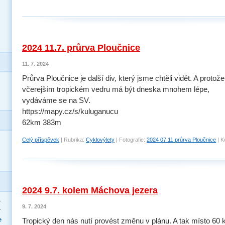
2024 11.7. průrva Ploučnice
11. 7. 2024
Průrva Ploučnice je další div, který jsme chtěli vidět. A protož
včerejším tropickém vedru má být dneska mnohem lépe,
vydáváme se na SV.
https://mapy.cz/s/kuluganucu
62km 383m
Celý příspěvek
|
Rubrika:
Cyklovýlety
|
Fotografie:
2024 07.11 průrva Ploučnice
|
K
2024 9.7. kolem Máchova jezera
>
9. 7. 2024
>
e
Tropický den nás nutí provést změnu v plánu. A tak místo 60