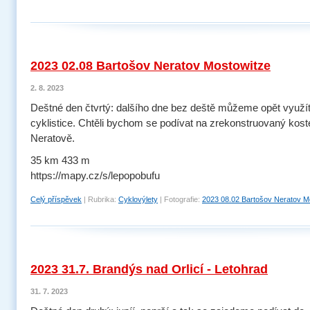
2023 02.08 Bartošov Neratov Mostowitze
2. 8. 2023
Deštné den čtvrtý: dalšího dne bez deště můžeme opět využít
cyklistice. Chtěli bychom se podívat na zrekonstruovaný kost
Neratově.
35 km 433 m
https://mapy.cz/s/lepopobufu
Celý příspěvek
|
Rubrika:
Cyklovýlety
|
Fotografie:
2023 08.02 Bartošov Neratov M
2023 31.7. Brandýs nad Orlicí - Letohrad
31. 7. 2023