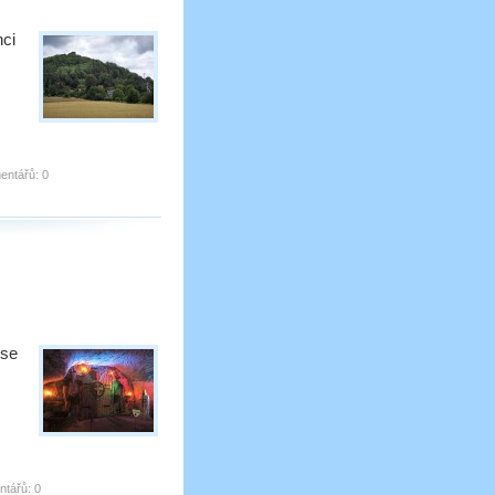
hci
entářů:
0
 se
tářů:
0