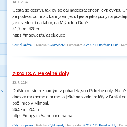
14. 7. 2024
Cesta do dětství, tak by se dal nadepsat dnešní cyklovýlet. C
se podívat do míst, kam jsem jezdil ještě jako pionýr a později
jako vedoucí na tábor, na Mlýnek u Dubé.
41,7km, 428m
https://mapy.cz/s/lasejucuco
Celý příspěvek
|
Rubrika:
Cyklovýlety
|
Fotografie:
2024 07.14 Berštejn Dubá
|
Kom
2024 13.7. Pekelné doly
13. 7. 2024
Dalším místem známým z pohádek jsou Pekelné doly. Na ně
dneska mrkneme a mimo to ještě na skalní reliéfy v Brništi na
boží hrob v Mimoni.
36,9km, 269m
https://mapy.cz/s/mebonemama
Celý příspěvek
|
Rubrika:
Cyklovýlety
|
Fotografie:
2024 07.13 Pekelné doly
|
Komen