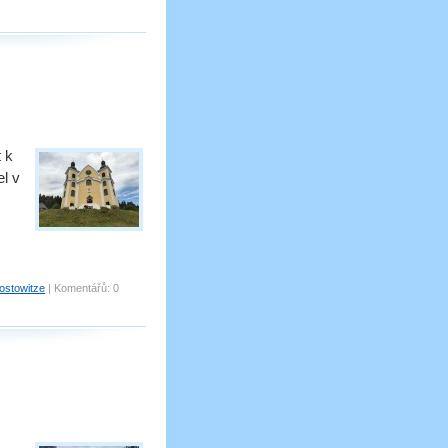
 k
el v
ostowitze
|
Komentářů:
0