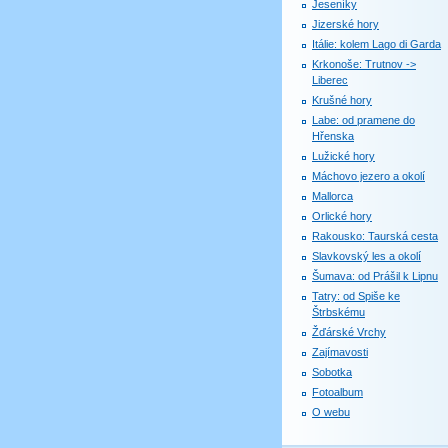
Jeseníky
Jizerské hory
Itálie: kolem Lago di Garda
Krkonoše: Trutnov ->
Liberec
Krušné hory
Labe: od pramene do
Hřenska
Lužické hory
Máchovo jezero a okolí
Mallorca
Orlické hory
Rakousko: Taurská cesta
Slavkovský les a okolí
Šumava: od Prášil k Lipnu
Tatry: od Spiše ke
Štrbskému
Žďárské Vrchy
Zajímavosti
Sobotka
Fotoalbum
O webu