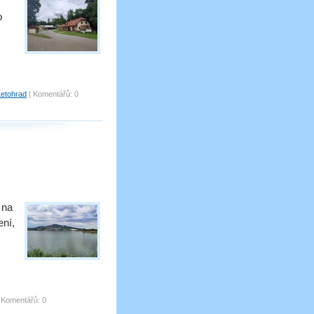
o
Letohrad
|
Komentářů:
0
 na
ení,
|
Komentářů:
0