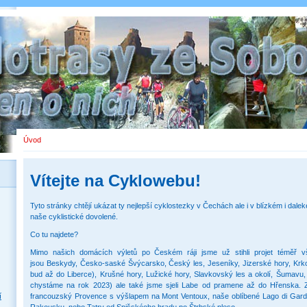
Úvod
Vítejte na Cyklowebu!
Tyto stránky chtějí ukázat ty nejlepší cyklostezky v Čechách ale i v blízkém i dalek
naše cyklistické dovolené.
Co tu najdete?
Mimo našich domácích výletů po Českém ráji jsme už stihli projet téměř v
jsou Beskydy, Česko-saské Švýcarsko, Český les, Jeseníky, Jizerské hory, Kr
bud až do Liberce), Krušné hory, Lužické hory, Slavkovský les a okolí, Šumavu,
chystáme na rok 2023) ale také jsme sjeli Labe od pramene až do Hřenska. 
í
francouzský Provence s výšlapem na Mont Ventoux, naše oblíbené Lago di Gard