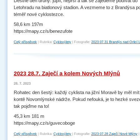
Deštné den druhý: jupíí, neprší a tak se zajedeme podívat do
Letohradu na biatlonový stadion. A vezmeme to z Brandýsa p
téměř nové cyklostezce.
58,6 km 197m
https://mapy.cz/s/benezufote
Celý příspěvek
|
Rubrika:
Cyklovýlety
|
Fotografie:
2023 07.31 Brandýs nad Orlicí 
2023 28.7. Zaječí a kolem Nových Mlýnů
28. 7. 2023
Rohatec den šestý: každý cyklista na jižní Moravě by měl mít
kontě Novomlýnské nádrže. Pokud nefouká, je to hezké svez
tak pojďme na to!
45,3 km 181 m
https://mapy.cz/s/guvecoboge
Celý příspěvek
|
Rubrika:
Cyklovýlety
|
Fotografie:
2023 07.28 Zaječí Nové Mlýny