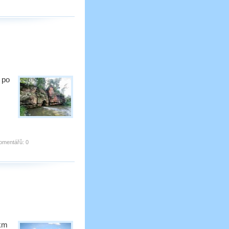
e po
omentářů:
0
 km