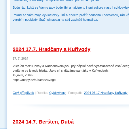
Rakousku, nebo Tatry od Spišskéoho hradu po Štrbské pleso.
Budu rád, když se Vám u tady bude líbit a najdete tu inspiraci pro vlastní cyklovýlet
Pokud se vám moje cyklostezky líbí a chcete prožít podobnou dovolenou, rád 
vyrobím podklady. Stačí si napsat na xb1 zavináč hotmail.cz.
2024 17.7. Hradčany a Kuřivody
17. 7. 2024
V lesích mezi Doksy a Radechovem jsou prý nějaké nově vyasfaltované lesní cest
vydáme se je tedy hledat. Jako cíl si dáváme památky v Kuřivodech.
45,4km, 236m
https://mapy.cz/s/camezavoge
Celý příspěvek
|
Rubrika:
Cyklovýlety
|
Fotografie:
2024 07.17 Hradčany Kuřivody
2024 14.7. Beršten, Dubá