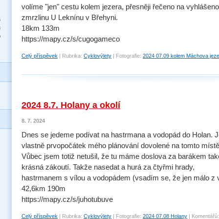
volíme "jen" cestu kolem jezera, přesněji řečeno na vyhlášen
zmrzlinu U Leknínu v Břehyni.
6
18km 133m
3
0
https://mapy.cz/s/cugogameco
Celý příspěvek
|
Rubrika:
Cyklovýlety
|
Fotografie:
2024 07.09 kolem Máchova jez
2024 8.7. Holany a okolí
8. 7. 2024
Dnes se jedeme podívat na hastrmana a vodopád do Holan. J
vlastně prvopočátek mého plánování dovolené na tomto místě
Vůbec jsem totiž netušil, že tu máme doslova za barákem ta
krásná zákoutí. Takže nasedat a hurá za čtyřmi hrady,
hastrmanem s vílou a vodopádem (vsadím se, že jen málo z v
42,6km 190m
https://mapy.cz/s/juhotubuve
Celý příspěvek
|
Rubrika:
Cyklovýlety
|
Fotografie:
2024 07.08 Holany
|
Komentářů: