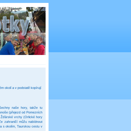
ém okolí a v podstatě kopírují
šechny naše hory, takže tu
konoše (přejezd od Pomezních
 Žďárské vrchy (Orlické hory
Ze zahraničí můžu nabídnout
a s okolím, Taurskou cestu v