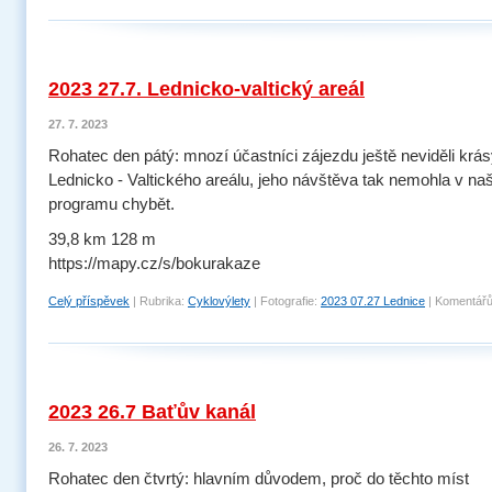
2023 27.7. Lednicko-valtický areál
27. 7. 2023
Rohatec den pátý: mnozí účastníci zájezdu ještě neviděli krá
Lednicko - Valtického areálu, jeho návštěva tak nemohla v n
programu chybět.
39,8 km 128 m
https://mapy.cz/s/bokurakaze
Celý příspěvek
|
Rubrika:
Cyklovýlety
|
Fotografie:
2023 07.27 Lednice
|
Komentářů
2023 26.7 Baťův kanál
26. 7. 2023
Rohatec den čtvrtý: hlavním důvodem, proč do těchto míst