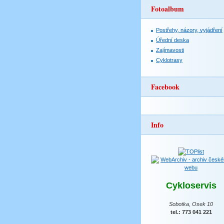
Fotoalbum
Postřehy, názory, vyjádření
Úřední deska
Zajímavosti
Cyklotrasy
Facebook
Info
Cykloservis
Sobotka, Osek 10
tel.: 773 041 221