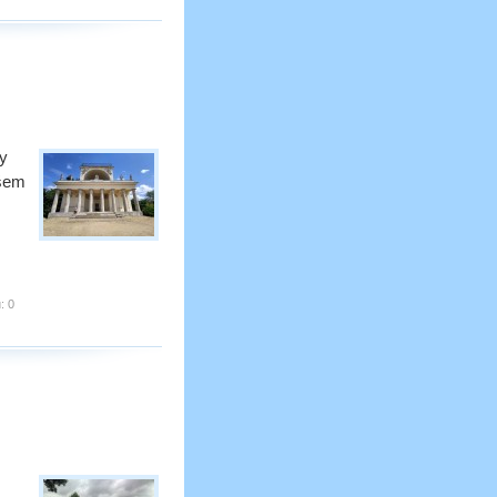
sy
ašem
:
0