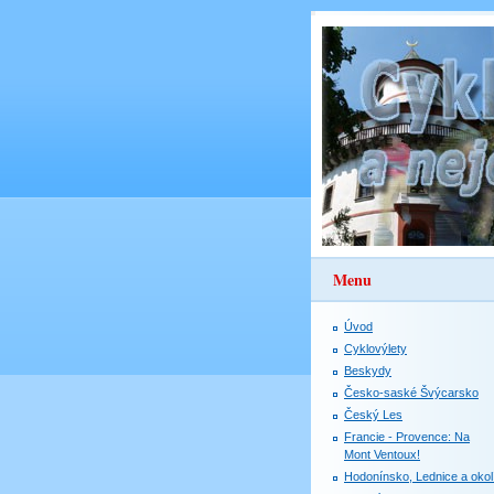
Menu
Úvod
Cyklovýlety
Beskydy
Česko-saské Švýcarsko
Český Les
Francie - Provence: Na
Mont Ventoux!
Hodonínsko, Lednice a okol