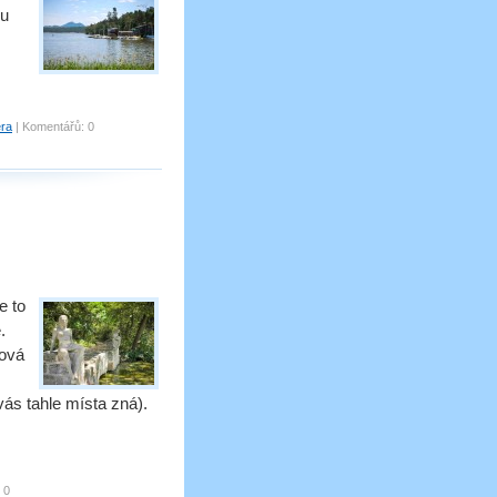
ou
era
|
Komentářů:
0
e to
.
ková
ás tahle místa zná).
0