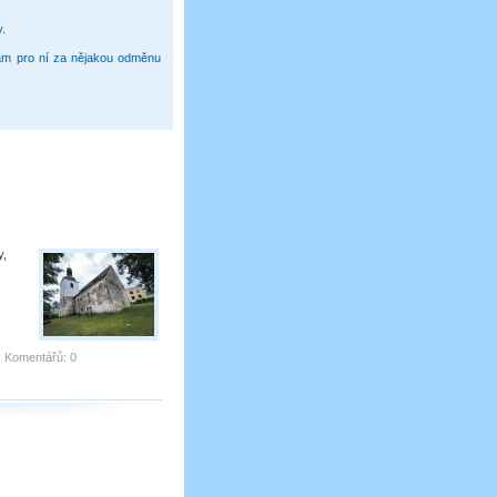
y.
vám pro ní za nějakou odměnu
y,
|
Komentářů:
0