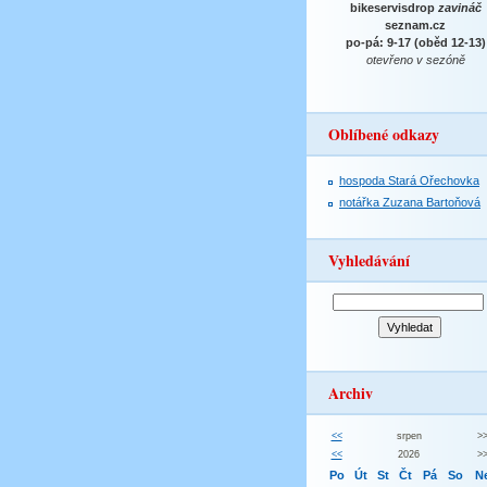
bikeservisdrop
zavináč
seznam.cz
po-pá: 9-17 (oběd 12-13)
otevřeno v sezóně
Oblíbené odkazy
hospoda Stará Ořechovka
notářka Zuzana Bartoňová
Vyhledávání
Archiv
<<
srpen
>
<<
2026
>
Po
Út
St
Čt
Pá
So
N