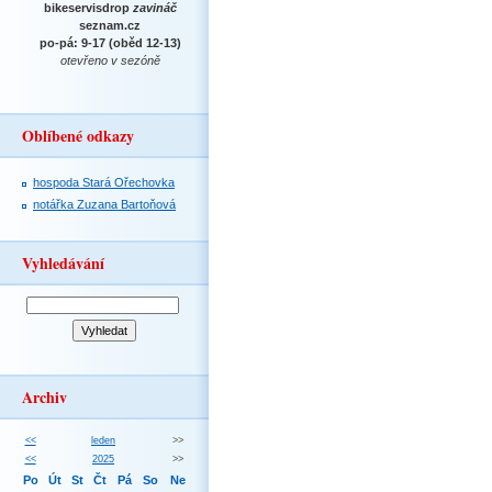
bikeservisdrop
zavináč
seznam.cz
po-pá: 9-17 (oběd 12-13)
otevřeno v sezóně
Oblíbené odkazy
hospoda Stará Ořechovka
notářka Zuzana Bartoňová
Vyhledávání
Archiv
<<
leden
>>
<<
2025
>>
Po
Út
St
Čt
Pá
So
Ne