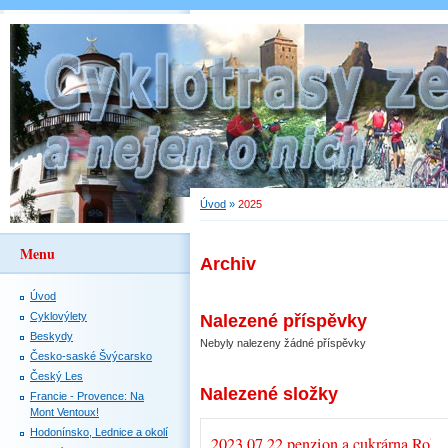
Úvod
»
2025
Menu
Archiv
Úvod
Cyklovýlety
Nalezené příspěvky
Beskydy
Nebyly nalezeny žádné příspěvky
Česko-saské Švýcarsko
Český Les
Nalezené složky
Francie - Provence: Na
Mont Ventoux!
Hodonínsko, Lednice a okolí
2023 07.22 penzion a cukrárna Roka