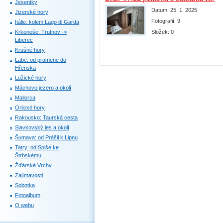
Jeseníky
Datum:
25. 1. 2025
Jizerské hory
Fotografií:
9
Itálie: kolem Lago di Garda
Krkonoše: Trutnov ->
Složek:
0
Liberec
Krušné hory
Labe: od pramene do
Hřenska
Lužické hory
Máchovo jezero a okolí
Mallorca
Orlické hory
Rakousko: Taurská cesta
Slavkovský les a okolí
Šumava: od Prášil k Lipnu
Tatry: od Spiše ke
Štrbskému
Žďárské Vrchy
Zajímavosti
Sobotka
Fotoalbum
O webu