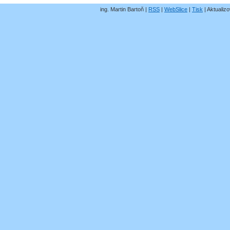
ing. Martin Bartoň |
RSS
|
WebSlice
|
Tisk
|
Aktualizo