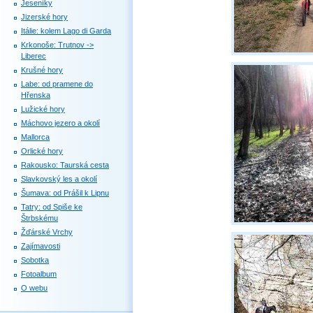
Jeseníky
Jizerské hory
Itálie: kolem Lago di Garda
Krkonoše: Trutnov ->
Liberec
Krušné hory
Labe: od pramene do
Hřenska
Lužické hory
Máchovo jezero a okolí
Mallorca
Orlické hory
Rakousko: Taurská cesta
Slavkovský les a okolí
Šumava: od Prášil k Lipnu
Tatry: od Spiše ke
Štrbskému
Žďárské Vrchy
Zajímavosti
Sobotka
Fotoalbum
O webu