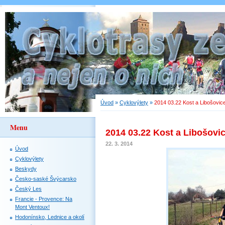
Úvod
»
Cyklovýlety
»
2014 03.22 Kost a Libošovic
Menu
2014 03.22 Kost a Libošovi
22. 3. 2014
Úvod
Cyklovýlety
Beskydy
Česko-saské Švýcarsko
Český Les
Francie - Provence: Na
Mont Ventoux!
Hodonínsko, Lednice a okolí