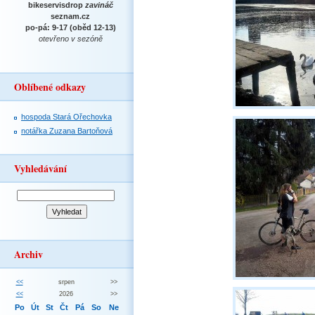
bikeservisdrop
zavináč
seznam.cz
po-pá: 9-17 (oběd 12-13)
otevřeno v sezóně
Oblíbené odkazy
hospoda Stará Ořechovka
notářka Zuzana Bartoňová
Vyhledávání
Archiv
<<
srpen
>>
<<
2026
>>
Po
Út
St
Čt
Pá
So
Ne