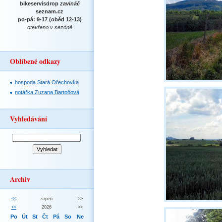
bikeservisdrop
zavináč
seznam.cz
po-pá: 9-17 (oběd 12-13)
otevřeno v sezóně
Oblíbené odkazy
hospoda Stará Ořechovka
notářka Zuzana Bartoňová
Vyhledávání
Archiv
<<
srpen
>>
<<
2026
>>
Po
Út
St
Čt
Pá
So
Ne