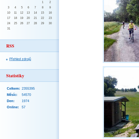
1
2
3
4
5
6
7
8
9
10
11
12
13
14
15
16
17
18
19
20
21
22
23
24
25
26
27
28
29
30
31
RSS
Přehled zdrojů
Statistiky
Celkem:
2355395
Měsíc:
54570
Den:
1974
Online:
57