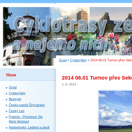
Úvod
»
Cyklovýlety
»
2014 06.01 Turnov přes Se
Menu
2014 06.01 Turnov přes Se
1. 6. 2014
Úvod
Cyklovýlety
Beskydy
Česko-saské Švýcarsko
Český Les
Francie - Provence: Na
Mont Ventoux!
Hodonínsko, Lednice a okolí