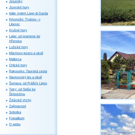
Jeseníky
Jizerské hory
Itálie: kolem Lago di Garda
Krkonoše: Trutnov ->
Liberec
Krušné hory
Labe: od pramene do
Hřenska
Lužické hory
Máchovo jezero a okolí
Mallorca
Orlické hory
Rakousko: Taurská cesta
Slavkovský les a okolí
Šumava: od Prášil k Lipnu
Tatry: od Spiše ke
Štrbskému
Žďárské Vrchy
Zajímavosti
Sobotka
Fotoalbum
O webu