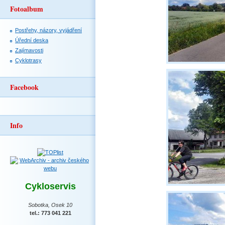
Fotoalbum
Postřehy, názory, vyjádření
Úřední deska
Zajímavosti
Cyklotrasy
Facebook
Info
Cykloservis
Sobotka, Osek 10
tel.: 773 041 221