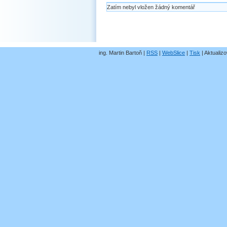
Zatím nebyl vložen žádný komentář
ing. Martin Bartoň |
RSS
|
WebSlice
|
Tisk
|
Aktualizo