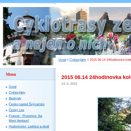
Úvod
»
Cyklovýlety
»
2015 06.14 24hodinovka kol
Menu
2015 06.14 24hodinovka ko
14. 6. 2015
Úvod
Cyklovýlety
Beskydy
Česko-saské Švýcarsko
Český Les
Francie - Provence: Na
Mont Ventoux!
Hodonínsko, Lednice a okolí