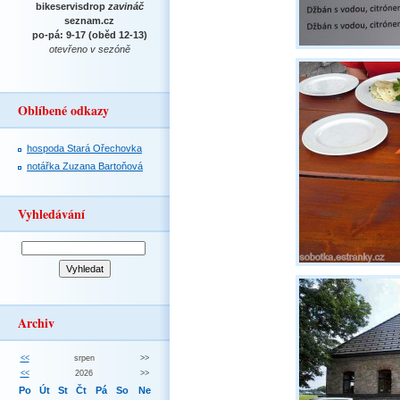
bikeservisdrop
zavináč
seznam.cz
po-pá: 9-17 (oběd 12-13)
otevřeno v sezóně
Oblíbené odkazy
hospoda Stará Ořechovka
notářka Zuzana Bartoňová
Vyhledávání
Archiv
<<
srpen
>>
<<
2026
>>
Po
Út
St
Čt
Pá
So
Ne