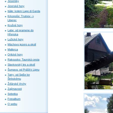
Jeseníky
Jizerské hory
Itálie: kolem Lago di Garda
Krkonoše: Trutnov ->
Liberec
Krušné hory
Labe: od pramene do
Hřenska
Lužické hory
Máchovo jezero a okolí
Mallorca
Orlické hory
Rakousko: Taurská cesta
Slavkovský les a okolí
Šumava: od Prášil k Lipnu
Tatry: od Spiše ke
Štrbskému
Žďárské Vrchy
Zajímavosti
Sobotka
Fotoalbum
O webu