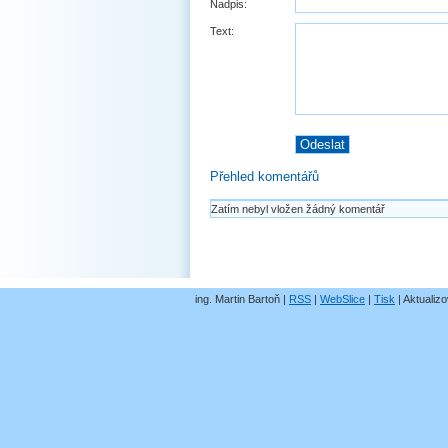
Nadpis:
Text:
Přehled komentářů
Zatím nebyl vložen žádný komentář
ing. Martin Bartoň |
RSS
|
WebSlice
|
Tisk
|
Aktualizo