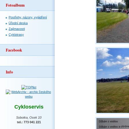
Fotoalbum
Postřehy, názory, vyjádření
Úřední deska
Zajímavosti
Cyklotrasy
Facebook
Info
Cykloservis
Sobotka, Osek 10
tel.: 773 041 221