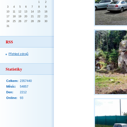
1
2
3
4
5
6
7
8
9
10
11
12
13
14
15
16
17
18
19
20
21
22
23
24
25
26
27
28
29
30
31
RSS
Přehled zdrojů
Statistiky
Celkem:
2357440
Měsíc:
54857
Den:
2212
Online:
93