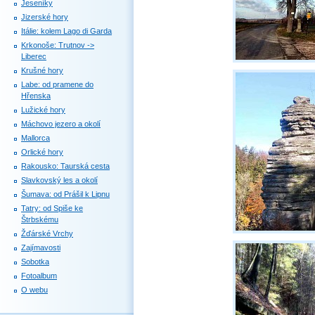
Jeseníky
Jizerské hory
Itálie: kolem Lago di Garda
Krkonoše: Trutnov ->
Liberec
Krušné hory
Labe: od pramene do
Hřenska
Lužické hory
Máchovo jezero a okolí
Mallorca
Orlické hory
Rakousko: Taurská cesta
Slavkovský les a okolí
Šumava: od Prášil k Lipnu
Tatry: od Spiše ke
Štrbskému
Žďárské Vrchy
Zajímavosti
Sobotka
Fotoalbum
O webu