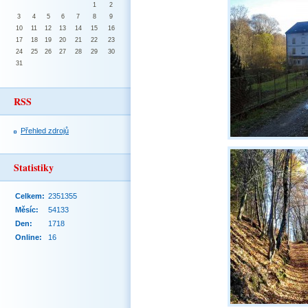
1
2
3
4
5
6
7
8
9
10
11
12
13
14
15
16
17
18
19
20
21
22
23
24
25
26
27
28
29
30
31
RSS
Přehled zdrojů
Statistiky
Celkem:
2351355
Měsíc:
54133
Den:
1718
Online:
16