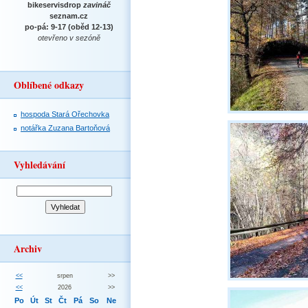
bikeservisdrop
zavináč
seznam.cz
po-pá: 9-17 (oběd 12-13)
otevřeno v sezóně
Oblíbené odkazy
hospoda Stará Ořechovka
notářka Zuzana Bartoňová
Vyhledávání
Archiv
<<
srpen
>>
<<
2026
>>
Po
Út
St
Čt
Pá
So
Ne