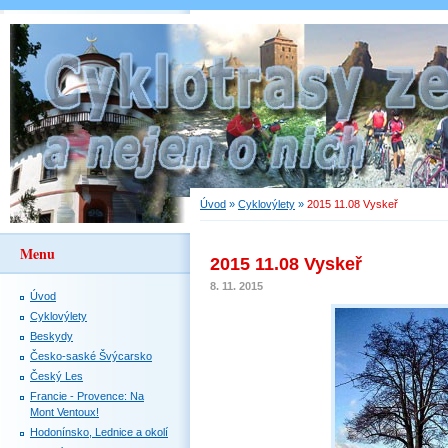
Úvod
»
Cyklovýlety
»
2015 11.08 Vyskeř
Menu
2015 11.08 Vyskeř
8. 11. 2015
Úvod
Cyklovýlety
Beskydy
Česko-saské Švýcarsko
Český Les
Francie - Provence: Na
Mont Ventoux!
Hodonínsko, Lednice a okolí