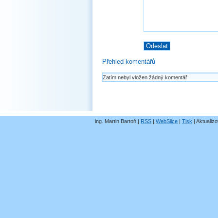
Přehled komentářů
Zatím nebyl vložen žádný komentář
ing. Martin Bartoň |
RSS
|
WebSlice
|
Tisk
|
Aktualizo