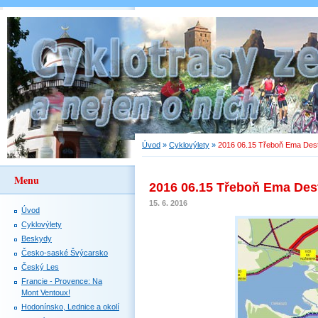
Úvod
»
Cyklovýlety
»
2016 06.15 Třeboň Ema Des
Menu
2016 06.15 Třeboň Ema Des
15. 6. 2016
Úvod
Cyklovýlety
Beskydy
Česko-saské Švýcarsko
Český Les
Francie - Provence: Na
Mont Ventoux!
Hodonínsko, Lednice a okolí