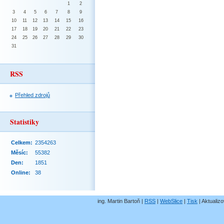
1
2
3
4
5
6
7
8
9
10
11
12
13
14
15
16
17
18
19
20
21
22
23
24
25
26
27
28
29
30
31
RSS
Přehled zdrojů
Statistiky
Celkem:
2354263
Měsíc:
55382
Den:
1851
Online:
38
ing. Martin Bartoň |
RSS
|
WebSlice
|
Tisk
|
Aktualizo