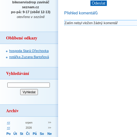
bikeservisdrop
zavináč
seznam.cz
po-pá: 9-17 (oběd 12-13)
Přehled komentářů
otevřeno v sezóně
Zatím nebyl vložen žádný komentář
Oblíbené odkazy
hospoda Stará Ořechovka
notářka Zuzana Bartoňová
Vyhledávání
Archiv
<<
srpen
>>
<<
2026
>>
Po
Út
St
Čt
Pá
So
Ne