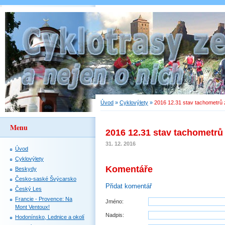
Úvod
»
Cyklovýlety
»
2016 12.31 stav tachometrů 
Menu
2016 12.31 stav tachometrů
31. 12. 2016
Úvod
Cyklovýlety
Komentáře
Beskydy
Česko-saské Švýcarsko
Přidat komentář
Český Les
Francie - Provence: Na
Jméno:
Mont Ventoux!
Nadpis:
Hodonínsko, Lednice a okolí