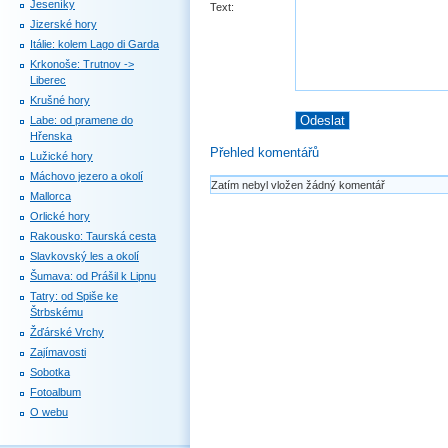
Jeseníky
Text:
Jizerské hory
Itálie: kolem Lago di Garda
Krkonoše: Trutnov ->
Liberec
Krušné hory
Labe: od pramene do
Hřenska
Přehled komentářů
Lužické hory
Máchovo jezero a okolí
Zatím nebyl vložen žádný komentář
Mallorca
Orlické hory
Rakousko: Taurská cesta
Slavkovský les a okolí
Šumava: od Prášil k Lipnu
Tatry: od Spiše ke
Štrbskému
Žďárské Vrchy
Zajímavosti
Sobotka
Fotoalbum
O webu