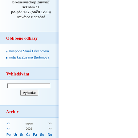
bikeservisdrop
zavináč
seznam.cz
po-pá: 9-17 (oběd 12-13)
otevřeno v sezóně
Oblíbené odkazy
hospoda Stará Ořechovka
notářka Zuzana Bartoňová
Vyhledávání
Archiv
<<
srpen
>>
<<
2026
>>
Po
Út
St
Čt
Pá
So
Ne