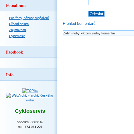
Fotoalbum
Postřehy, názory, vyjádření
Přehled komentářů
Úřední deska
Zajímavosti
Zatím nebyl vložen žádný komentář
Cyklotrasy
Facebook
Info
Cykloservis
Sobotka, Osek 10
tel.: 773 041 221