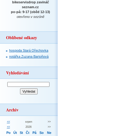
bikeservisdrop
zavináč
seznam.cz
po-pá: 9-17 (oběd 12-13)
otevřeno v sezóně
Oblíbené odkazy
hospoda Stará Ořechovka
notářka Zuzana Bartoňová
Vyhledávání
Archiv
<<
srpen
>>
<<
2026
>>
Po
Út
St
Čt
Pá
So
Ne