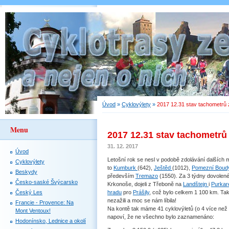
Úvod
»
Cyklovýlety
»
2017 12.31 stav tachometrů 
Menu
2017 12.31 stav tachometrů
31. 12. 2017
Úvod
Letošní rok se nesl v podobě zdolávání dalších m
Cyklovýlety
to
Kumburk
(642),
Ještěd
(1012),
Pomezní Boud
Beskydy
především
Tremazo
(1550). Za 3 týdny dovolené
Česko-saské Švýcarsko
Krkonoše, dojeli z Třeboně na
Landštejn
i
Purkar
Český Les
hradu
pro
Prášily
, což bylo celkem 1 100 km. Ta
nezažili a moc se nám líbila!
Francie - Provence: Na
Na kontě tak máme 41 cyklovýletů (o 4 více než 
Mont Ventoux!
napoví, že ne všechno bylo zaznamenáno:
Hodonínsko, Lednice a okolí