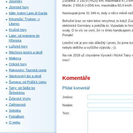
Zuzanka: 3 150,9 (+625) km; maximálka 47,3 km/
Jeseníky
Martin: 2 550,6 (+204) km; maximálka 60,4 km/h 
Jizerské hory
Itálie: kolem Lago di Garda
Nastoupali jsme 31 349 m, tedy o něco méně než 
Krkonoše: Trutnov ->
Bohužel úraz se nám letos nevyhnul, to když Z
Liberec
elektrické Germány a položila to. Vypadalo to hr
Krušné hory
svaly. O to víc se cení, že i s tímto handicapem
Ponale!
Labe: od pramene do
Hřenska
Letošní rok je pro nás důležitý i proto, že jsme k
Lužické hory
nebylo delšího a vyššího výjezdu ;-)).
Máchovo jezero a okolí
Na rok 2018 už chystáme Vysoké i Nízké Tatry na
Mallorca
moc!
Orlické hory
Rakousko: Taurská cesta
Slavkovský les a okolí
Komentáře
Šumava: od Prášil k Lipnu
Přidat komentář
Tatry: od Spiše ke
Štrbskému
Jméno:
Žďárské Vrchy
Zajímavosti
Nadpis:
Sobotka
Text:
Fotoalbum
O webu