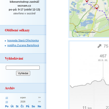
bikeservisdrop
zavináč
seznam.cz
po-pá: 9-17 (oběd 12-13)
otevřeno v sezóně
Oblíbené odkazy
hospoda Stará Ořechovka
notářka Zuzana Bartoňová
Vyhledávání
Archiv
<<
srpen
>>
<<
2026
>>
Po
Út
St
Čt
Pá
So
Ne