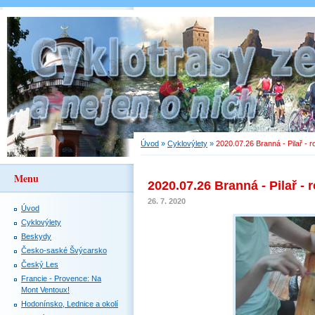
Úvod
»
Cyklovýlety
»
2020.07.26 Branná - Pilař - 
Menu
2020.07.26 Branná - Pilař - 
26. 7. 2020
Úvod
Cyklovýlety
Beskydy
Česko-saské Švýcarsko
Český Les
Francie - Provence: Na
Mont Ventoux!
Hodonínsko, Lednice a okolí