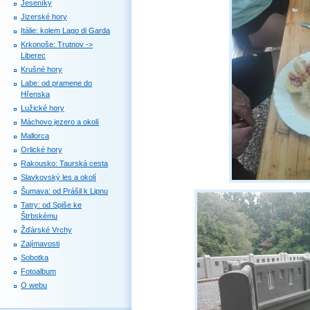
Jeseníky
Jizerské hory
Itálie: kolem Lago di Garda
Krkonoše: Trutnov ->
Liberec
Krušné hory
Labe: od pramene do
Hřenska
Lužické hory
Máchovo jezero a okolí
Mallorca
Orlické hory
Rakousko: Taurská cesta
Slavkovský les a okolí
Šumava: od Prášil k Lipnu
Tatry: od Spiše ke
Štrbskému
Žďárské Vrchy
Zajímavosti
Sobotka
Fotoalbum
O webu