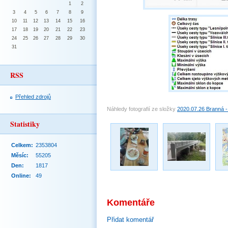
1
2
3
4
5
6
7
8
9
10
11
12
13
14
15
16
17
18
19
20
21
22
23
24
25
26
27
28
29
30
31
RSS
Přehled zdrojů
Náhledy fotografií ze složky
2020.07.26 Branná - 
Statistiky
Celkem:
2353804
Měsíc:
55205
Den:
1817
Online:
49
Komentáře
Přidat komentář