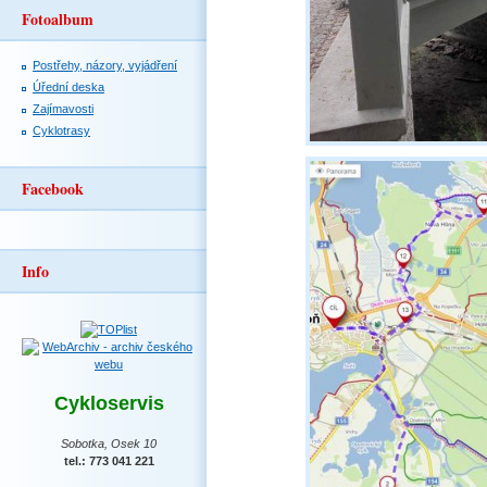
Fotoalbum
Postřehy, názory, vyjádření
Úřední deska
Zajímavosti
Cyklotrasy
Facebook
Info
Cykloservis
Sobotka, Osek 10
tel.: 773 041 221