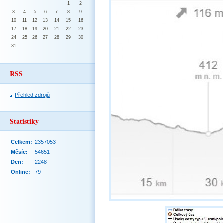
1
2
3
4
5
6
7
8
9
10
11
12
13
14
15
16
17
18
19
20
21
22
23
24
25
26
27
28
29
30
31
RSS
Přehled zdrojů
Statistiky
Celkem:
2357053
Měsíc:
54651
Den:
2248
Online:
79