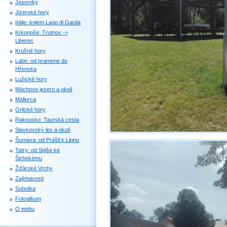
Jeseníky
Jizerské hory
Itálie: kolem Lago di Garda
Krkonoše: Trutnov ->
Liberec
Krušné hory
Labe: od pramene do
Hřenska
Lužické hory
Máchovo jezero a okolí
Mallorca
Orlické hory
Rakousko: Taurská cesta
Slavkovský les a okolí
Šumava: od Prášil k Lipnu
Tatry: od Spiše ke
Štrbskému
Žďárské Vrchy
Zajímavosti
Sobotka
Fotoalbum
O webu