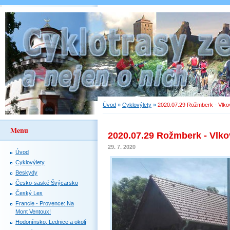
Úvod
»
Cyklovýlety
»
2020.07.29 Rožmberk - Vlkov
Menu
2020.07.29 Rožmberk - Vlkov
29. 7. 2020
Úvod
Cyklovýlety
Beskydy
Česko-saské Švýcarsko
Český Les
Francie - Provence: Na
Mont Ventoux!
Hodonínsko, Lednice a okolí