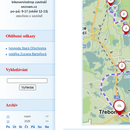
bikeservisdrop
zavináč
seznam.cz
po-pá: 9-17 (oběd 12-13)
otevřeno v sezóně
Oblíbené odkazy
hospoda Stará Ořechovka
notářka Zuzana Bartoňová
Vyhledávání
Archiv
<<
srpen
>>
<<
2026
>>
Po
Út
St
Čt
Pá
So
Ne