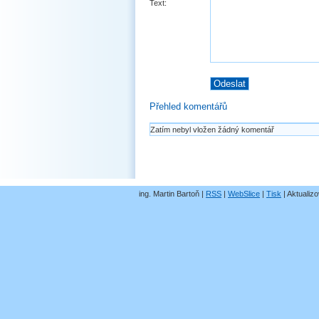
Text:
Přehled komentářů
Zatím nebyl vložen žádný komentář
ing. Martin Bartoň |
RSS
|
WebSlice
|
Tisk
|
Aktualizo