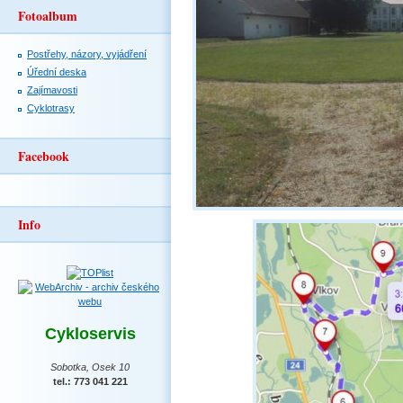
Fotoalbum
Postřehy, názory, vyjádření
Úřední deska
Zajímavosti
Cyklotrasy
Facebook
Info
Cykloservis
Sobotka, Osek 10
tel.: 773 041 221