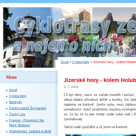
Úvod
»
Cyklovýlety
»
Jizerské hory - kolem Holub
Menu
Jizerské hory - kolem Holu
5. 7. 2010
Úvod
Cíl byl daný, navíc se začalo moudřit i počas
Cyklovýlety
slibují nějaké přívalové deště a bouřky. Do Ja
Beskydy
najdeme na Karlově. Jenže ouha, mezi Jablonce
Česko-saské Švýcarsko
semaforech. Když projíždíme stavbou oceňujeme
Český Les
se, že by se tu pak mohly vedle sebe vejít i tř
zpomalovaly.
Francie - Provence: Na
Mont Ventoux!
Takže malé zpoždění a už jsme na Karlově.
Hodonínsko, Lednice a okolí