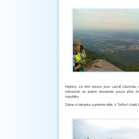
Hejnice, za nimi vpravo jsou Lázně Libverda, 
městeček se autem dostanete pouze přes Sm
republiky.
Dáme si tatranku a jedeme dále, k Tetřeví chatě t