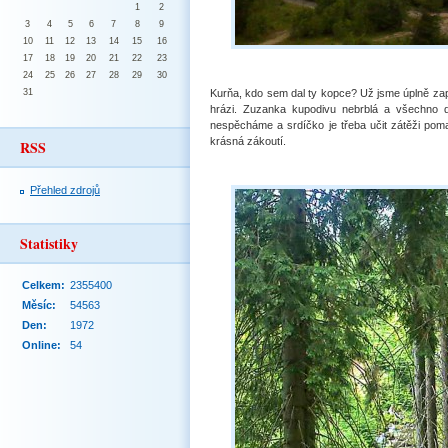
1
2
3
4
5
6
7
8
9
10
11
12
13
14
15
16
17
18
19
20
21
22
23
24
25
26
27
28
29
30
31
Kurňa, kdo sem dal ty kopce? Už jsme úplně zapom
hrázi. Zuzanka kupodivu nebrblá a všechno d
nespěcháme
a srdíčko je třeba učit zátěži pom
krásná zákoutí.
RSS
Přehled zdrojů
Statistiky
Celkem:
2355400
Měsíc:
54563
Den:
1972
Online:
54