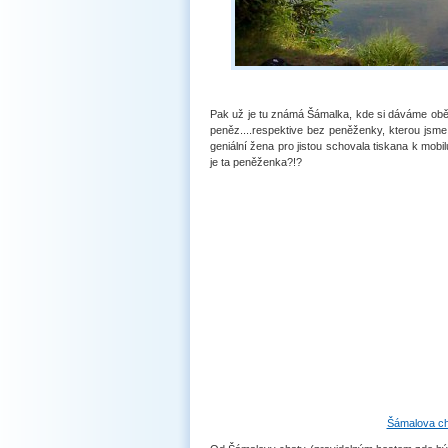
Pak už je tu známá Šámalka, kde si dáváme oběd,
peněz....respektive bez peněženky, kterou jsme as
geniální žena pro jistou schovala tiskana k mobi
je ta peněženka?!?
Šámalova ch