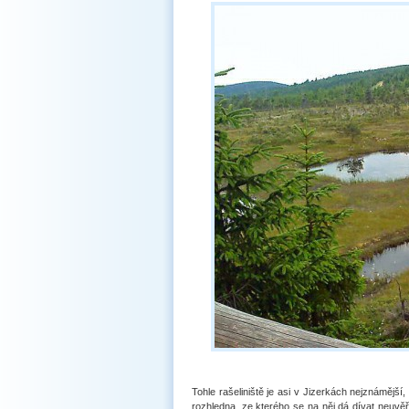
Tohle rašeliniště je asi v Jizerkách nejznámějš
rozhledna, ze kterého se na něj dá dívat neuvěř