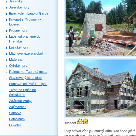
Jeseníky
Jizerské hory
Itálie: kolem Lago di Garda
Krkonoše: Trutnov ->
Liberec
Krušné hory
Labe: od pramene do
Hřenska
Lužické hory
Máchovo jezero a okolí
Mallorca
Orlické hory
Rakousko: Taurská cesta
Slavkovský les a okolí
Šumava: od Prášil k Lipnu
Tatry: od Spiše ke
Štrbskému
Žďárské Vrchy
Zajímavosti
Sobotka
Fotoalbum
Bueeee!
O webu
Tady stával více jak stoletý dům, kde snad ještě
jen pár chalup, ale tenkrát tu bylo opravdu mnoh