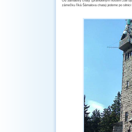
Od Šámalovy chaty (pravidelným hostem zde býv
zámečku říká Šámalova chata) jedeme po silnici