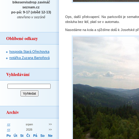
bikeservisdrop
zavináč
seznam.cz
po-pá: 9-17 (oběd 12-13)
Ops, další překvapení. Na parkovišti je semaf
otevřeno v sezóně
obsluha bez lidí, platí se v automatu.
Nasedáme na kola a sjíždíme dolů k Josefské pře
Oblíbené odkazy
hospoda Stará Ořechovka
notářka Zuzana Bartoňová
Vyhledávání
Archiv
<<
srpen
>>
<<
2026
>>
Po
Út
St
Čt
Pá
So
Ne