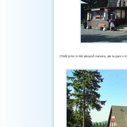
Chtěli jsme si dát alespoň nanuka, ale ta paní v