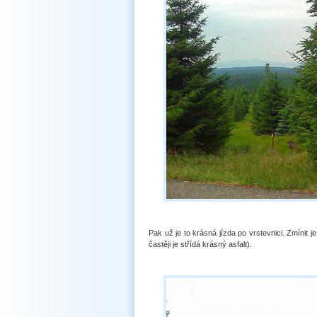
Pak už je to krásná jízda po vrstevnici. Zmínit 
častěji je střídá krásný asfalt).