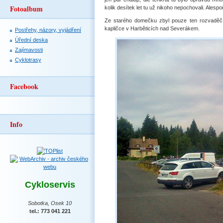
Fotoalbum
kolik desítek let tu už nikoho nepochovali. Alespoň
Ze starého domečku zbyl pouze ten rozvaděč. No
kapličce v Harběticích nad Severákem.
Postřehy, názory, vyjádření
Úřední deska
Zajímavosti
Cyklotrasy
Facebook
Info
Cykloservis
Sobotka, Osek 10
tel.: 773 041 221