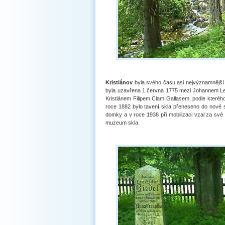
Kristiánov
byla svého času asi nejvýznamnější
byla uzavřena 1.června 1775 mezi Johannem Leo
Kristiánem Filipem Clam Gallasem, podle kterého
roce 1882 bylo tavení skla přeneseno do nové 
domky a v roce 1938 při mobilizaci vzal za své 
muzeum skla.