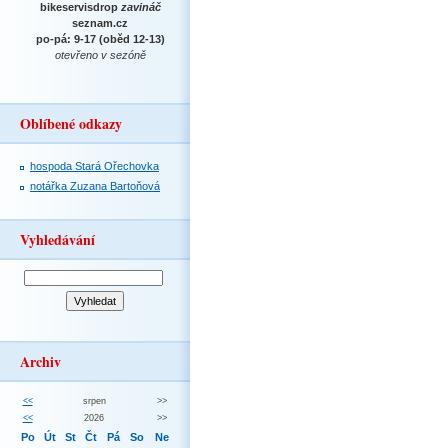
bikeservisdrop
zavináč
seznam.cz
po-pá: 9-17 (oběd 12-13)
otevřeno v sezóně
Oblíbené odkazy
hospoda Stará Ořechovka
notářka Zuzana Bartoňová
Vyhledávání
Archiv
<<
srpen
>>
<<
2026
>>
Po
Út
St
Čt
Pá
So
Ne