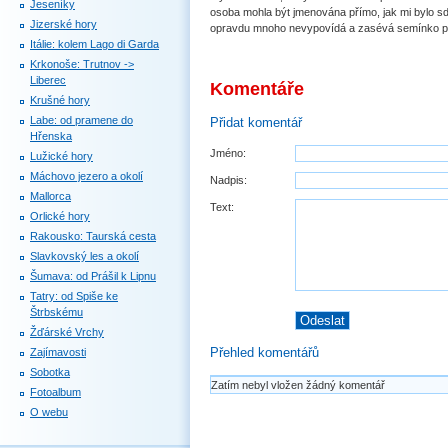
Jeseníky
osoba mohla být jmenována přímo, jak mi bylo sd
Jizerské hory
opravdu mnoho nevypovídá a zasévá semínko p
Itálie: kolem Lago di Garda
Krkonoše: Trutnov ->
Liberec
Komentáře
Krušné hory
Labe: od pramene do
Přidat komentář
Hřenska
Jméno:
Lužické hory
Máchovo jezero a okolí
Nadpis:
Mallorca
Text:
Orlické hory
Rakousko: Taurská cesta
Slavkovský les a okolí
Šumava: od Prášil k Lipnu
Tatry: od Spiše ke
Štrbskému
Žďárské Vrchy
Přehled komentářů
Zajímavosti
Sobotka
Zatím nebyl vložen žádný komentář
Fotoalbum
O webu