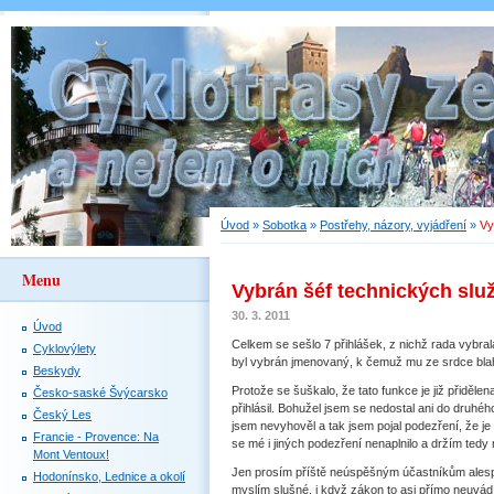
Úvod
»
Sobotka
»
Postřehy, názory, vyjádření
»
Vy
Menu
Vybrán šéf technických slu
30. 3. 2011
Úvod
Celkem se sešlo 7 přihlášek, z nichž rada vybrala
Cyklovýlety
byl vybrán jmenovaný, k čemuž mu ze srdce blah
Beskydy
Protože se šuškalo, že tato funkce je již přiděl
Česko-saské Švýcarsko
přihlásil. Bohužel jsem se nedostal ani do druhéh
Český Les
jsem nevyhověl a tak jsem pojal podezření, že je 
Francie - Provence: Na
se mé i jiných podezření nenaplnilo a držím tedy 
Mont Ventoux!
Jen prosím příště neúspěšným účastníkům alespo
Hodonínsko, Lednice a okolí
myslím slušné, i když zákon to asi přímo neuvádí