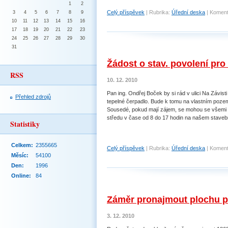
1
2
Celý příspěvek
|
Rubrika:
Úřední deska
|
Koment
3
4
5
6
7
8
9
10
11
12
13
14
15
16
17
18
19
20
21
22
23
24
25
26
27
28
29
30
31
Žádost o stav. povolení pro 
RSS
10. 12. 2010
Pan ing. Ondřej Boček by si rád v ulici Na Závist
Přehled zdrojů
tepelné čerpadlo. Bude k tomu na vlastním pozem
Sousedé, pokud mají zájem, se mohou se všemi
středu v čase od 8 do 17 hodin na našem staveb
Statistiky
Celkem:
2355665
Celý příspěvek
|
Rubrika:
Úřední deska
|
Koment
Měsíc:
54100
Den:
1996
Online:
84
Záměr pronajmout plochu p
3. 12. 2010