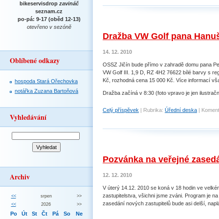
bikeservisdrop
zavináč
seznam.cz
po-pá: 9-17 (oběd 12-13)
otevřeno v sezóně
Dražba VW Golf pana Hanu
14. 12. 2010
Oblíbené odkazy
OSSZ Jičín bude přímo v zahradě domu pana Pet
VW Golf III. 1,9 D, RZ 4H2 76622 bílé barvy s re
Kč, rozhodná cena 15 000 Kč. Více informací vš
hospoda Stará Ořechovka
notářka Zuzana Bartoňová
Dražba začíná v 8:30 (foto vpravo je jen ilustrační
Celý příspěvek
|
Rubrika:
Úřední deska
|
Koment
Vyhledávání
Pozvánka na veřejné zasedá
Archiv
12. 12. 2010
V úterý 14.12. 2010 se koná v 18 hodin ve velké
zastupitelstva, všichni jsme zváni. Program je na
<<
srpen
>>
zasedání nových zastupitelů bude asi delší, napl
<<
2026
>>
Po
Út
St
Čt
Pá
So
Ne