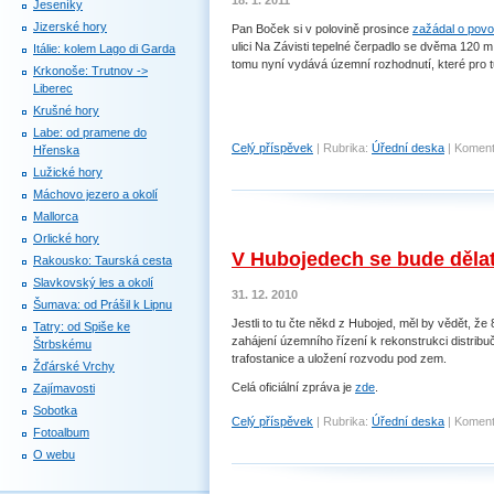
18. 1. 2011
Jeseníky
Jizerské hory
Pan Boček si v polovině prosince
zažádal o povo
ulici Na Závisti tepelné čerpadlo se dvěma 120 m
Itálie: kolem Lago di Garda
tomu nyní vydává územní rozhodnutí, které pro tu
Krkonoše: Trutnov ->
Liberec
Krušné hory
Labe: od pramene do
Celý příspěvek
|
Rubrika:
Úřední deska
|
Koment
Hřenska
Lužické hory
Máchovo jezero a okolí
Mallorca
Orlické hory
V Hubojedech se bude dělat
Rakousko: Taurská cesta
Slavkovský les a okolí
31. 12. 2010
Šumava: od Prášil k Lipnu
Jestli to tu čte někd z Hubojed, měl by vědět, ž
Tatry: od Spiše ke
zahájení územního řízení k rekonstrukci distrib
Štrbskému
trafostanice a uložení rozvodu pod zem.
Žďárské Vrchy
Celá oficiální zpráva je
zde
.
Zajímavosti
Sobotka
Celý příspěvek
|
Rubrika:
Úřední deska
|
Koment
Fotoalbum
O webu