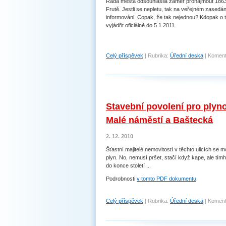
Rada města odsouhlasila záměr pronajmout 1863
Frutě. Jestli se nepletu, tak na veřejném zasedán
informováni. Copak, že tak nejednou? Kdopak 
vyjádřit oficiálně do 5.1.2011.
Celý příspěvek
|
Rubrika:
Úřední deska
|
Koment
Stavební povolení pro plyno
Malé náměstí a Baštecká
2. 12. 2010
Šťastní majitelé nemovitostí v těchto ulicích se m
plyn. No, nemusí pršet, stačí když kape, ale tím
do konce století ...
Podrobnosti
v tomto PDF dokumentu
.
Celý příspěvek
|
Rubrika:
Úřední deska
|
Koment