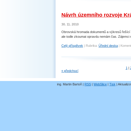
Návrh územního rozvoje Kr
30. 11. 2010
Obrovská hromada dokumentů a výkresů řešící ú
ale todle zkoumat opravdu nemám čas. Zájemci 
Celý příspěvek
|
Rubrika:
Úřední deska
|
Koment
1
|
« předchozí
ing. Martin Bartoň |
RSS
|
WebSlice
|
Tisk
|
Aktualizo