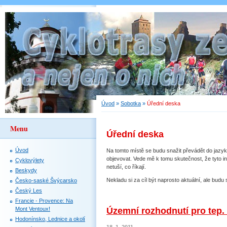
Úvod
»
Sobotka
»
Úřední deska
Menu
Úřední deska
Úvod
Na tomto místě se budu snažit převádět do jazy
objevovat. Vede mě k tomu skutečnost, že tyto i
Cyklovýlety
netuší, co říkají.
Beskydy
Nekladu si za cíl být naprosto aktuální, ale budu 
Česko-saské Švýcarsko
Český Les
Francie - Provence: Na
Mont Ventoux!
Územní rozhodnutí pro tep. č
Hodonínsko, Lednice a okolí