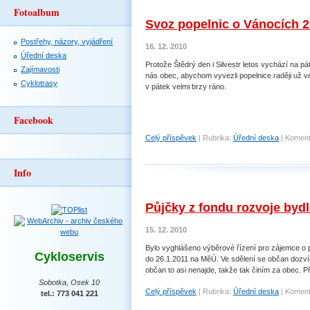
Fotoalbum
Svoz popelnic o Vánocích 
Postřehy, názory, vyjádření
16. 12. 2010
Úřední deska
Protože Štědrý den i Silvestr letos vychází na p
Zajímavosti
nás obec, abychom vyvezli popelnice raději už ve
Cyklotrasy
v pátek velmi brzy ráno.
Facebook
Celý příspěvek
|
Rubrika:
Úřední deska
|
Koment
Info
Půjčky z fondu rozvoje bydl
15. 12. 2010
Bylo vyghlášeno výběrové řízení pro zájemce o 
Cykloservis
do 26.1.2011 na MěÚ. Ve sdělení se občan dozvíd
občan to asi nenajde, takže tak činím za obec. P
Sobotka, Osek 10
Celý příspěvek
|
Rubrika:
Úřední deska
|
Koment
tel.: 773 041 221