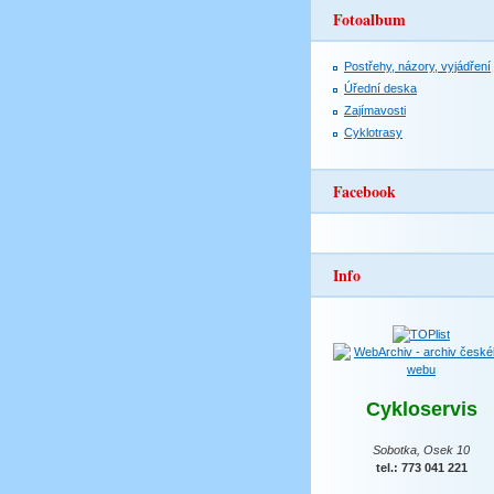
Fotoalbum
Postřehy, názory, vyjádření
Úřední deska
Zajímavosti
Cyklotrasy
Facebook
Info
Cykloservis
Sobotka, Osek 10
tel.: 773 041 221