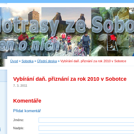
Úvod
»
Sobotka
»
Úřední deska
»
Vybírání daň. přiznání za rok 2010 v Sobotce
Vybírání daň. přiznání za rok 2010 v Sobotce
7. 3. 2011
Komentáře
Přidat komentář
Jméno:
Nadpis:
í