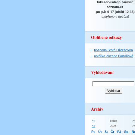
bikeservisdrop
zavináč
seznam.cz
po-pá: 9-17 (oběd 12-13)
otevřeno v sezóně
Oblíbené odkazy
hospoda Stará Ořechovka
notářka Zuzana Bartoňová
Vyhledávání
Archiv
<<
srpen
>
<<
2026
>
Po
Út
St
Čt
Pá
So
N