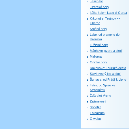
Jeseníky
Jizerské hory
Itálie: kolem Lago di Garda
Krkonoše: Trutnov ->
Liberec
Krušné hory
Labe: od pramene do
Hřenska
Lužické hory
Máchovo jezero a okolí
Mallorca
Orlické hory
Rakousko: Taurská cesta
Slavkovský les a okolí
Šumava: od Prášil k Lipnu
Tatry: od Spiše ke
Štrbskému
Žďárské Vrchy
Zajímavosti
Sobotka
Fotoalbum
O webu