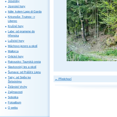
Jeseníky
Jizerské hory
Itálie: kolem Lago di Garda
Krkonoše: Trutnov ->
Liberec
Krušné hory
Labe: od pramene do
Hřenska
Lužické hory
Máchovo jezero a okolí
Mallorca
Orlické hory
Rakousko: Taurská cesta
Slavkovský les a okolí
Šumava: od Prášil k Lipnu
Tatry: od Spiše ke
← Předchozí
Štrbskému
Žďárské Vrchy
Zajímavosti
Sobotka
Fotoalbum
O webu