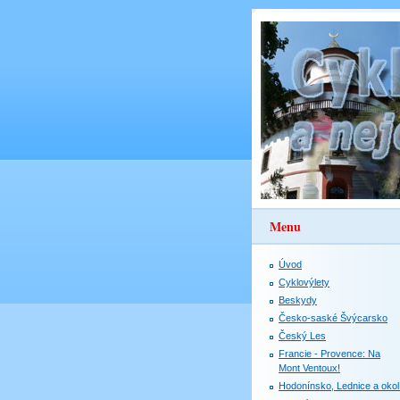
Menu
Úvod
Cyklovýlety
Beskydy
Česko-saské Švýcarsko
Český Les
Francie - Provence: Na
Mont Ventoux!
Hodonínsko, Lednice a okol