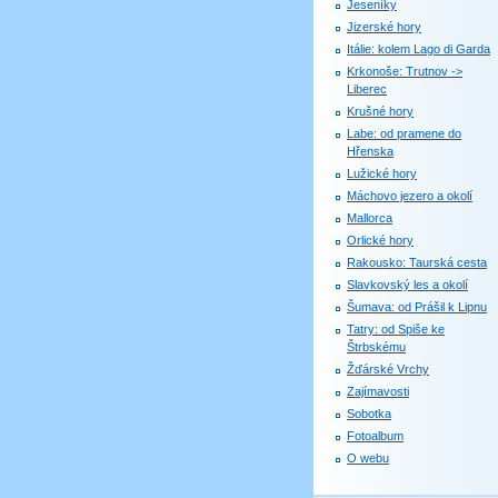
Jeseníky
Jizerské hory
Itálie: kolem Lago di Garda
Krkonoše: Trutnov ->
Liberec
Krušné hory
Labe: od pramene do
Hřenska
Lužické hory
Máchovo jezero a okolí
Mallorca
Orlické hory
Rakousko: Taurská cesta
Slavkovský les a okolí
Šumava: od Prášil k Lipnu
Tatry: od Spiše ke
Štrbskému
Žďárské Vrchy
Zajímavosti
Sobotka
Fotoalbum
O webu