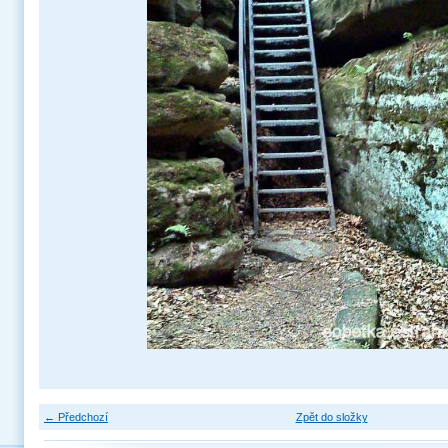
← Předchozí
Zpět do složky