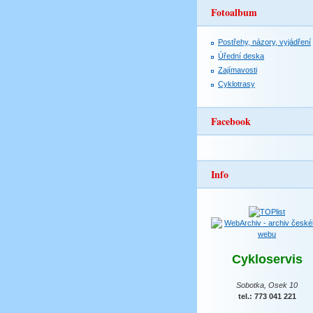
Fotoalbum
Postřehy, názory, vyjádření
Úřední deska
Zajímavosti
Cyklotrasy
Facebook
Info
Cykloservis
Sobotka, Osek 10
tel.: 773 041 221