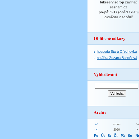
bikeservisdrop
zavináč
seznam.cz
po-pá: 9-17 (oběd 12-13)
otevřeno v sezóně
Oblíbené odkazy
hospoda Stará Ořechovka
notářka Zuzana Bartoňová
Vyhledávání
Archiv
<<
srpen
>
<<
2026
>
Po
Út
St
Čt
Pá
So
N