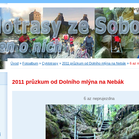
Úvod
»
Fotoalbum
»
Cyklotrasy
»
2011 průzkum od Dolního mlýna na Nebák
»
6 az 
2011 průzkum od Dolního mlýna na Nebák
6 az neprujezdna
í