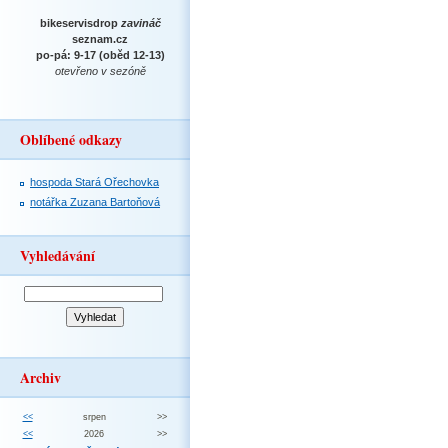
bikeservisdrop
zavináč
seznam.cz
po-pá: 9-17 (oběd 12-13)
otevřeno v sezóně
Oblíbené odkazy
hospoda Stará Ořechovka
notářka Zuzana Bartoňová
Vyhledávání
Archiv
<<
srpen
>>
<<
2026
>>