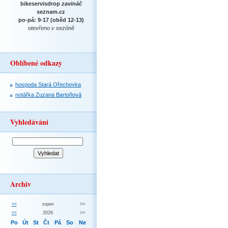
bikeservisdrop
zavináč
seznam.cz
po-pá: 9-17 (oběd 12-13)
otevřeno v sezóně
Oblíbené odkazy
hospoda Stará Ořechovka
notářka Zuzana Bartoňová
Vyhledávání
Archiv
<<
srpen
>>
<<
2026
>>
Po
Út
St
Čt
Pá
So
Ne