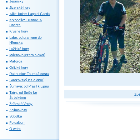
Jeseníky
Jizerské hory
Itálie: kolem Lago di Garda
Krkonoše: Trutnov ->
Liberec
Krušné hory
Labe: od pramene do
Hřenska
Lužické hory
Máchovo jezero a okolí
Mallorca
Orlické hory
Rakousko: Taurská cesta
Slavkovský les a okolí
Šumava: od Prášil k Lipnu
Tatry: od Spiše ke
Zpě
Štrbskému
Žďárské Vrchy
Zajímavosti
Sobotka
Fotoalbum
O webu