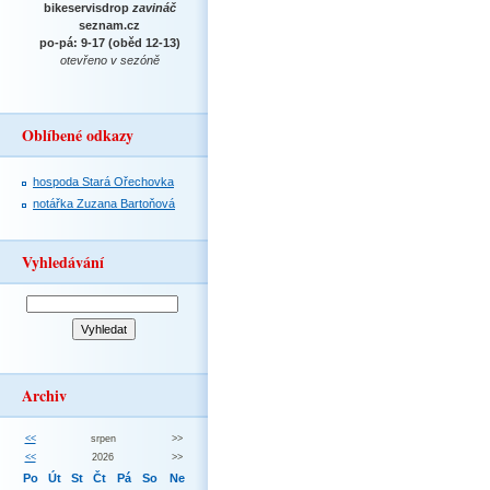
bikeservisdrop
zavináč
seznam.cz
po-pá: 9-17 (oběd 12-13)
otevřeno v sezóně
Oblíbené odkazy
hospoda Stará Ořechovka
notářka Zuzana Bartoňová
Vyhledávání
Archiv
<<
srpen
>>
<<
2026
>>
Po
Út
St
Čt
Pá
So
Ne