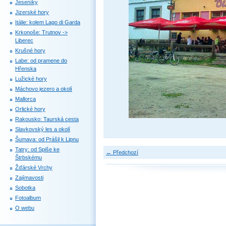
Jeseníky
Jizerské hory
Itálie: kolem Lago di Garda
Krkonoše: Trutnov ->
Liberec
Krušné hory
Labe: od pramene do
Hřenska
Lužické hory
Máchovo jezero a okolí
Mallorca
Orlické hory
Rakousko: Taurská cesta
Slavkovský les a okolí
Šumava: od Prášil k Lipnu
Tatry: od Spiše ke
← Předchozí
Štrbskému
Žďárské Vrchy
Zajímavosti
Sobotka
Fotoalbum
O webu