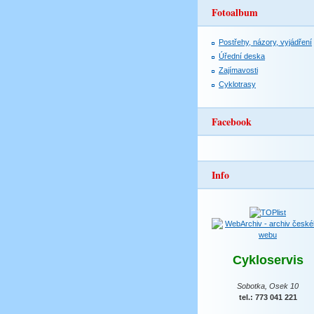
Fotoalbum
Postřehy, názory, vyjádření
Úřední deska
Zajímavosti
Cyklotrasy
Facebook
Info
Cykloservis
Sobotka, Osek 10
tel.: 773 041 221