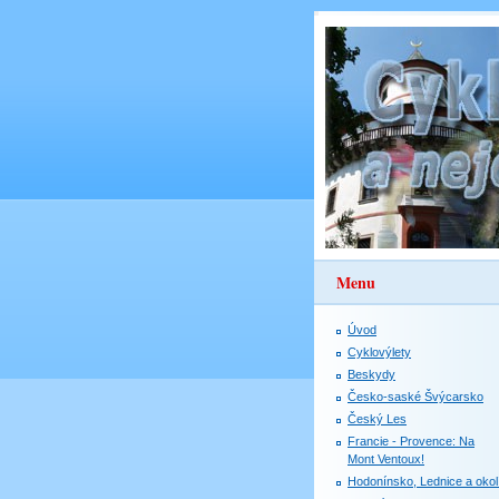
Menu
Úvod
Cyklovýlety
Beskydy
Česko-saské Švýcarsko
Český Les
Francie - Provence: Na
Mont Ventoux!
Hodonínsko, Lednice a okol