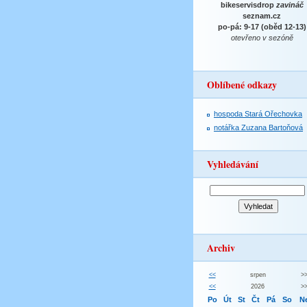
bikeservisdrop
zavináč
seznam.cz
po-pá: 9-17 (oběd 12-13)
otevřeno v sezóně
Oblíbené odkazy
hospoda Stará Ořechovka
notářka Zuzana Bartoňová
Vyhledávání
Archiv
<<
srpen
>
<<
2026
>
Po
Út
St
Čt
Pá
So
N