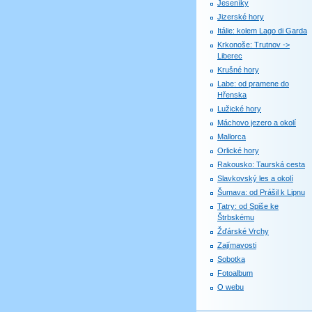
Jeseníky
Jizerské hory
Itálie: kolem Lago di Garda
Krkonoše: Trutnov ->
Liberec
Krušné hory
Labe: od pramene do
Hřenska
Lužické hory
Máchovo jezero a okolí
Mallorca
Orlické hory
Rakousko: Taurská cesta
Slavkovský les a okolí
Šumava: od Prášil k Lipnu
Tatry: od Spiše ke
Štrbskému
Žďárské Vrchy
Zajímavosti
Sobotka
Fotoalbum
O webu