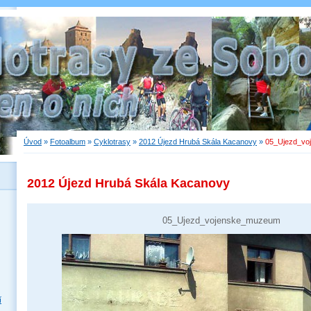
Úvod
»
Fotoalbum
»
Cyklotrasy
»
2012 Újezd Hrubá Skála Kacanovy
»
05_Ujezd_vo
2012 Újezd Hrubá Skála Kacanovy
05_Ujezd_vojenske_muzeum
í