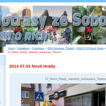
Úvod
»
Fotoalbum
»
Cyklotrasy
»
2014 červenec Třeboň
»
2014 07.03 Nové Hrady
»
12_Nove_Hrady_namesti_restaurace_Tereza
2014 07.03 Nové Hrady
12_Nove_Hrady_namesti_restaurace_Terez
í