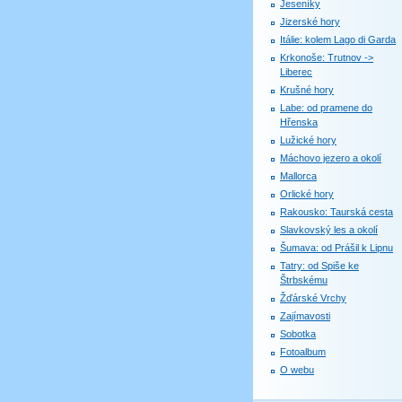
Jeseníky
Jizerské hory
Itálie: kolem Lago di Garda
Krkonoše: Trutnov ->
Liberec
Krušné hory
Labe: od pramene do
Hřenska
Lužické hory
Máchovo jezero a okolí
Mallorca
Orlické hory
Rakousko: Taurská cesta
Slavkovský les a okolí
Šumava: od Prášil k Lipnu
Tatry: od Spiše ke
Štrbskému
Žďárské Vrchy
Zajímavosti
Sobotka
Fotoalbum
O webu