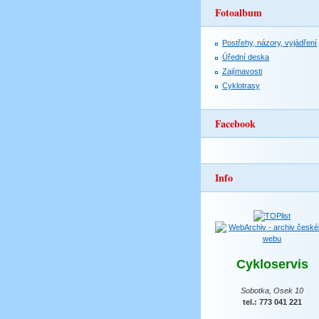
Fotoalbum
Postřehy, názory, vyjádření
Úřední deska
Zajímavosti
Cyklotrasy
Facebook
Info
Cykloservis
Sobotka, Osek 10
tel.: 773 041 221