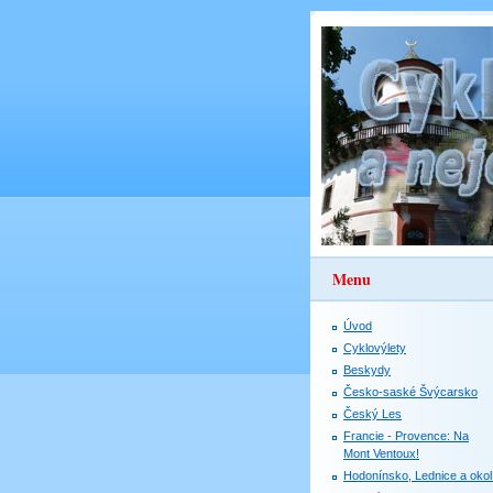
Menu
Úvod
Cyklovýlety
Beskydy
Česko-saské Švýcarsko
Český Les
Francie - Provence: Na
Mont Ventoux!
Hodonínsko, Lednice a okol