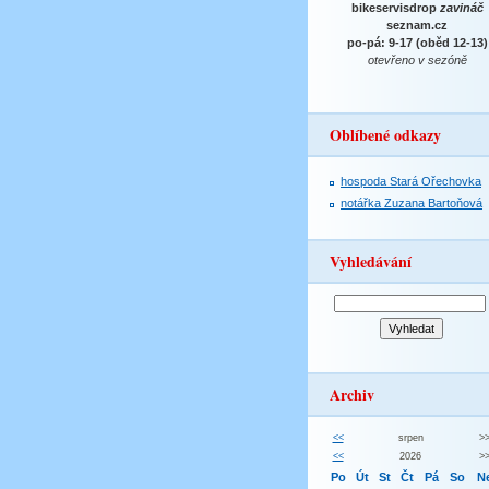
bikeservisdrop
zavináč
seznam.cz
po-pá: 9-17 (oběd 12-13)
otevřeno v sezóně
Oblíbené odkazy
hospoda Stará Ořechovka
notářka Zuzana Bartoňová
Vyhledávání
Archiv
<<
srpen
>
<<
2026
>
Po
Út
St
Čt
Pá
So
N