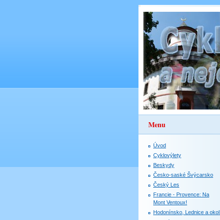
Menu
Úvod
Cyklovýlety
Beskydy
Česko-saské Švýcarsko
Český Les
Francie - Provence: Na
Mont Ventoux!
Hodonínsko, Lednice a okol