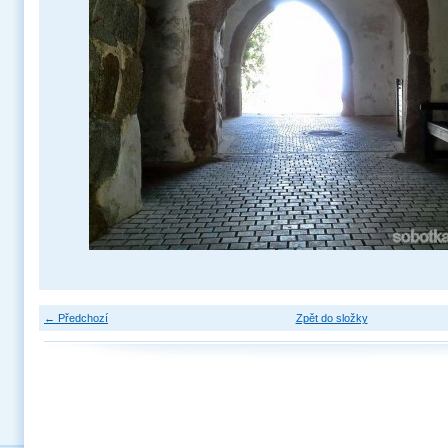
← Předchozí
Zpět do složky