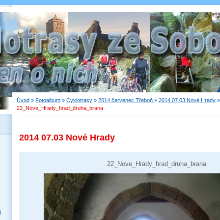
Úvod
»
Fotoalbum
»
Cyklotrasy
»
2014 červenec Třeboň
»
2014 07.03 Nové Hrady
»
22_Nove_Hrady_hrad_druha_brana
2014 07.03 Nové Hrady
22_Nove_Hrady_hrad_druha_brana
í