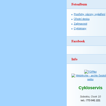
Fotoalbum
Postřehy, názory, vyjádření
Úřední deska
Zajímavosti
Cyklotrasy
Facebook
Info
Cykloservis
Sobotka, Osek 10
tel.: 773 041 221