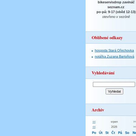
bikeservisdrop
zavináč
seznam.cz
po-pá: 9-17 (oběd 12-13)
otevřeno v sezóně
Oblíbené odkazy
hospoda Stará Ořechovka
notářka Zuzana Bartoňová
Vyhledávání
Archiv
<<
srpen
>
<<
2026
>
Po
Út
St
Čt
Pá
So
N