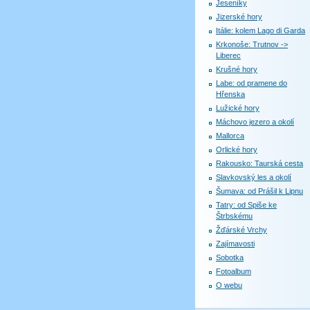
Jeseníky
Jizerské hory
Itálie: kolem Lago di Garda
Krkonoše: Trutnov ->
Liberec
Krušné hory
Labe: od pramene do
Hřenska
Lužické hory
Máchovo jezero a okolí
Mallorca
Orlické hory
Rakousko: Taurská cesta
Slavkovský les a okolí
Šumava: od Prášil k Lipnu
Tatry: od Spiše ke
Štrbskému
Žďárské Vrchy
Zajímavosti
Sobotka
Fotoalbum
O webu