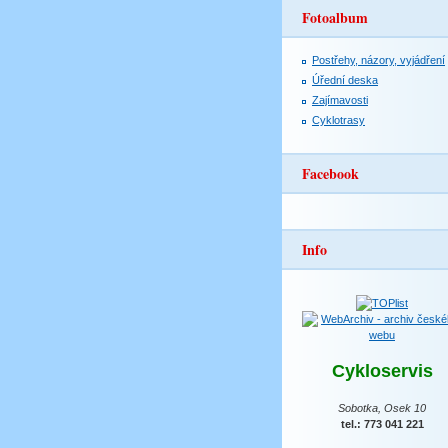
Fotoalbum
Postřehy, názory, vyjádření
Úřední deska
Zajímavosti
Cyklotrasy
Facebook
Info
Cykloservis
Sobotka, Osek 10
tel.: 773 041 221