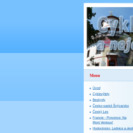
Menu
Úvod
Cyklovýlety
Beskydy
Česko-saské Švýcarsko
Český Les
Francie - Provence: Na
Mont Ventoux!
Hodonínsko, Lednice a okol