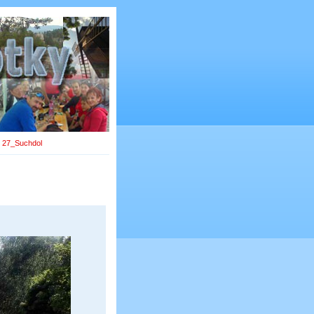
»
27_Suchdol