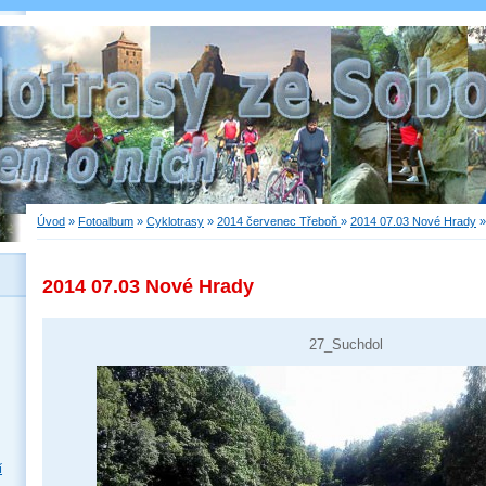
Úvod
»
Fotoalbum
»
Cyklotrasy
»
2014 červenec Třeboň
»
2014 07.03 Nové Hrady
2014 07.03 Nové Hrady
27_Suchdol
í