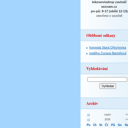
bikeservisdrop
zavináč
seznam.cz
po-pá: 9-17 (oběd 12-13)
otevřeno v sezóně
Oblíbené odkazy
hospoda Stará Ořechovka
notářka Zuzana Bartoňová
Vyhledávání
Archiv
<<
srpen
>
<<
2026
>
Po
Út
St
Čt
Pá
So
N