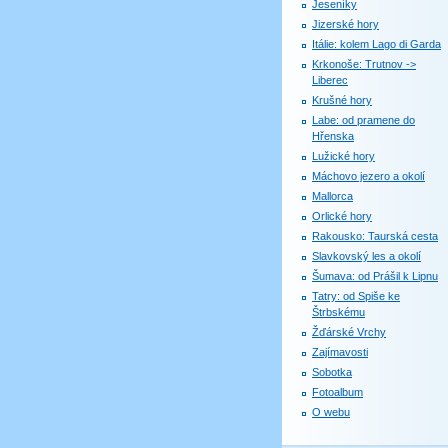
Jeseníky
Jizerské hory
Itálie: kolem Lago di Garda
Krkonoše: Trutnov ->
Liberec
Krušné hory
Labe: od pramene do
Hřenska
Lužické hory
Máchovo jezero a okolí
Mallorca
Orlické hory
Rakousko: Taurská cesta
Slavkovský les a okolí
Šumava: od Prášil k Lipnu
Tatry: od Spiše ke
Štrbskému
Žďárské Vrchy
Zajímavosti
Sobotka
Fotoalbum
O webu