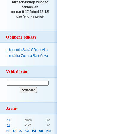
bikeservisdrop
zavináč
seznam.cz
po-pá: 9-17 (oběd 12-13)
otevřeno v sezóně
Oblíbené odkazy
hospoda Stará Ořechovka
notářka Zuzana Bartoňová
Vyhledávání
Archiv
<<
srpen
>>
<<
2026
>>
Po
Út
St
Čt
Pá
So
Ne