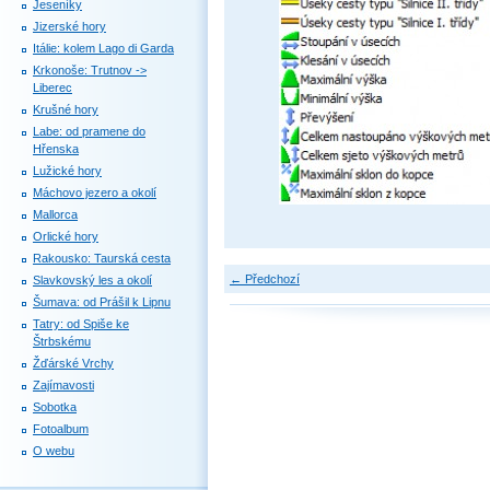
Jeseníky
Jizerské hory
Itálie: kolem Lago di Garda
Krkonoše: Trutnov ->
Liberec
Krušné hory
Labe: od pramene do
Hřenska
Lužické hory
Máchovo jezero a okolí
Mallorca
Orlické hory
Rakousko: Taurská cesta
← Předchozí
Slavkovský les a okolí
Šumava: od Prášil k Lipnu
Tatry: od Spiše ke
Štrbskému
Žďárské Vrchy
Zajímavosti
Sobotka
Fotoalbum
O webu