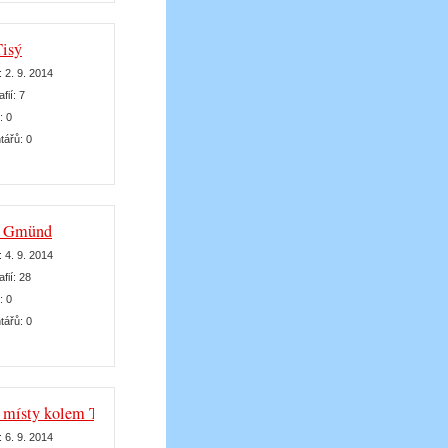
Tisý
:
2. 9. 2014
afií:
7
k:
0
tářů:
0
m Gmünd
:
4. 9. 2014
afií:
28
k:
0
tářů:
0
 místy kolem Třeboně
:
6. 9. 2014