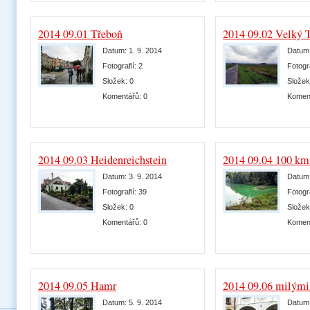
2014 09.01 Třeboň
2014 09.02 Velký 
Datum:
1. 9. 2014
Datum
Fotografií:
2
Fotogr
Složek:
0
Slože
Komentářů:
0
Komen
2014 09.03 Heidenreichstein
2014 09.04 100 k
Datum:
3. 9. 2014
Datum
Fotografií:
39
Fotogr
Složek:
0
Slože
Komentářů:
0
Komen
2014 09.05 Hamr
2014 09.06 milými
Datum:
5. 9. 2014
Datum