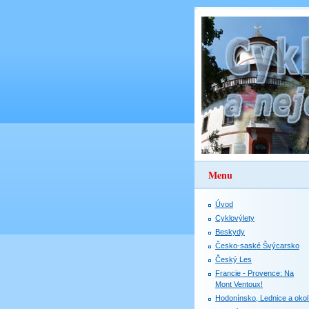
Menu
Úvod
Cyklovýlety
Beskydy
Česko-saské Švýcarsko
Český Les
Francie - Provence: Na
Mont Ventoux!
Hodonínsko, Lednice a okol