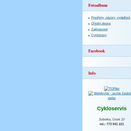
Fotoalbum
Postřehy, názory, vyjádření
Úřední deska
Zajímavosti
Cyklotrasy
Facebook
Info
Cykloservis
Sobotka, Osek 10
tel.: 773 041 221