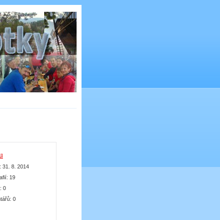
u
:
31. 8. 2014
afií:
19
k:
0
tářů:
0