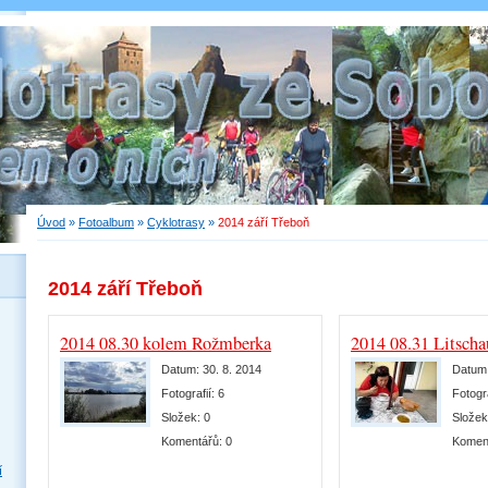
Úvod
»
Fotoalbum
»
Cyklotrasy
»
2014 září Třeboň
2014 září Třeboň
2014 08.30 kolem Rožmberka
2014 08.31 Litscha
Datum:
30. 8. 2014
Datum
Fotografií:
6
Fotogr
Složek:
0
Slože
Komentářů:
0
Komen
í