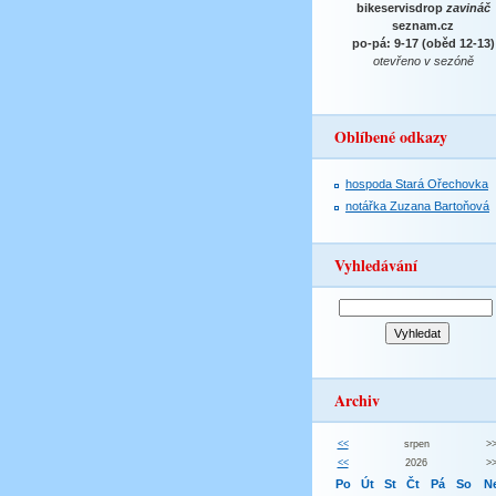
bikeservisdrop
zavináč
seznam.cz
po-pá: 9-17 (oběd 12-13)
otevřeno v sezóně
Oblíbené odkazy
hospoda Stará Ořechovka
notářka Zuzana Bartoňová
Vyhledávání
Archiv
<<
srpen
>
<<
2026
>
Po
Út
St
Čt
Pá
So
N