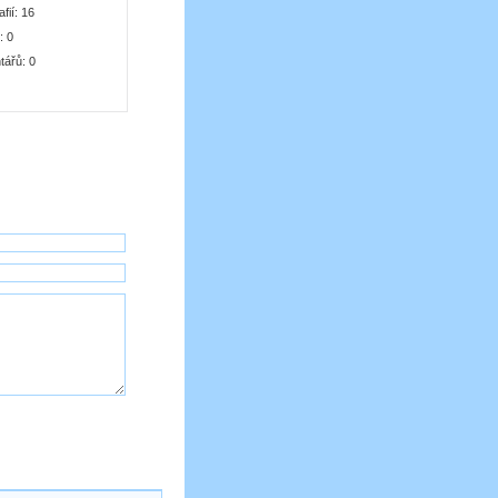
afií:
16
k:
0
tářů:
0