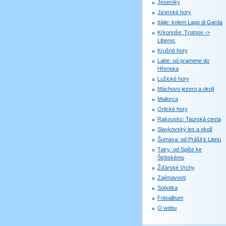
Jeseníky
Jizerské hory
Itálie: kolem Lago di Garda
Krkonoše: Trutnov ->
Liberec
Krušné hory
Labe: od pramene do
Hřenska
Lužické hory
Máchovo jezero a okolí
Mallorca
Orlické hory
Rakousko: Taurská cesta
Slavkovský les a okolí
Šumava: od Prášil k Lipnu
Tatry: od Spiše ke
Štrbskému
Žďárské Vrchy
Zajímavosti
Sobotka
Fotoalbum
O webu