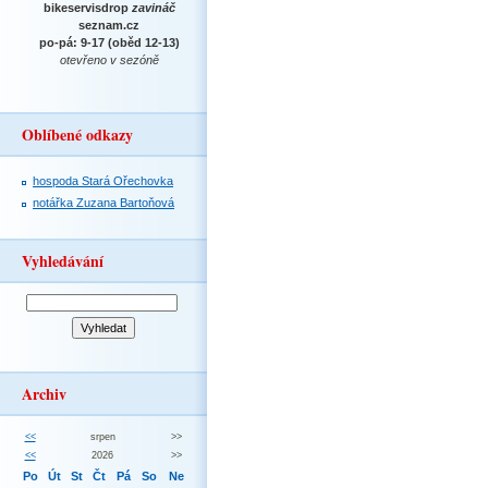
bikeservisdrop
zavináč
seznam.cz
po-pá: 9-17 (oběd 12-13)
otevřeno v sezóně
Oblíbené odkazy
hospoda Stará Ořechovka
notářka Zuzana Bartoňová
Vyhledávání
Archiv
<<
srpen
>>
<<
2026
>>
Po
Út
St
Čt
Pá
So
Ne