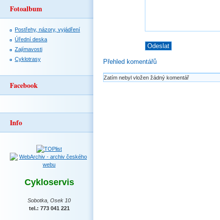
Fotoalbum
Postřehy, názory, vyjádření
Úřední deska
Zajímavosti
Cyklotrasy
Přehled komentářů
Zatím nebyl vložen žádný komentář
Facebook
Info
Cykloservis
Sobotka, Osek 10
tel.: 773 041 221