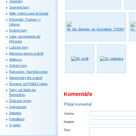
Jeseníky
Jizerské hory
Itálie: kolem Lago di Garda
Krkonoše: Trutnov ->
Liberec
Krušné hory
Labe: od pramene do
Hřenska
Lužické hory
Máchovo jezero a okolí
Mallorca
Orlické hory
Rakousko: Taurská cesta
Slavkovský les a okolí
Šumava: od Prášil k Lipnu
Tatry: od Spiše ke
Komentáře
Štrbskému
Žďárské Vrchy
Přidat komentář
Zajímavosti
Sobotka
Jméno:
Fotoalbum
Nadpis:
O webu
Text: