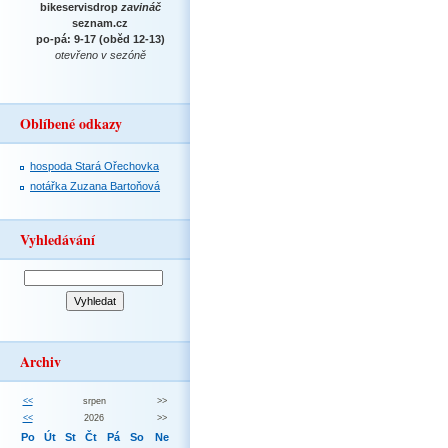
bikeservisdrop
zavináč
seznam.cz
po-pá: 9-17 (oběd 12-13)
otevřeno v sezóně
Oblíbené odkazy
hospoda Stará Ořechovka
notářka Zuzana Bartoňová
Vyhledávání
Archiv
<<
srpen
>>
<<
2026
>>
Po
Út
St
Čt
Pá
So
Ne