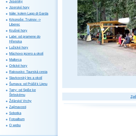
Jeseníky
Jizerské hory
Itálie: kolem Lago di Garda
Krkonoše: Trutnov ->
Liberec
Krušné hory
Labe: od pramene do
Hřenska
Lužické hory
Máchovo jezero a okolí
Mallorca
Orlické hory
Rakousko: Taurská cesta
Slavkovský les a okolí
Šumava: od Prášil k Lipnu
Tatry: od Spiše ke
Štrbskému
Zpě
Žďárské Vrchy
Zajímavosti
Sobotka
Fotoalbum
O webu