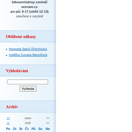
bikeservisdrop
zavináč
seznam.cz
po-pá: 9-17 (oběd 12-13)
otevřeno v sezóně
Oblíbené odkazy
hospoda Stará Ořechovka
notářka Zuzana Bartoňová
Vyhledávání
Archiv
<<
srpen
>>
<<
2026
>>
Po
Út
St
Čt
Pá
So
Ne