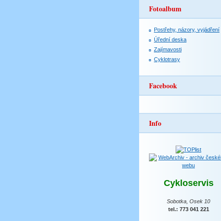
Fotoalbum
Postřehy, názory, vyjádření
Úřední deska
Zajímavosti
Cyklotrasy
Facebook
Info
Cykloservis
Sobotka, Osek 10
tel.: 773 041 221