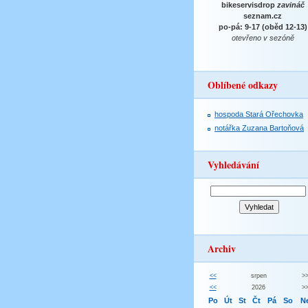
bikeservisdrop
zavináč
seznam.cz
po-pá: 9-17 (oběd 12-13)
otevřeno v sezóně
Oblíbené odkazy
hospoda Stará Ořechovka
notářka Zuzana Bartoňová
Vyhledávání
Archiv
<<
srpen
>
<<
2026
>
Po
Út
St
Čt
Pá
So
N