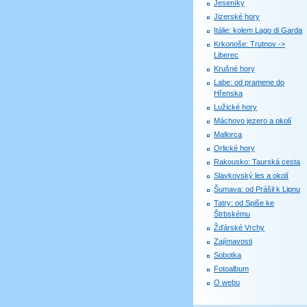
Jeseníky
Jizerské hory
Itálie: kolem Lago di Garda
Krkonoše: Trutnov ->
Liberec
Krušné hory
Labe: od pramene do
Hřenska
Lužické hory
Máchovo jezero a okolí
Mallorca
Orlické hory
Rakousko: Taurská cesta
Slavkovský les a okolí
Šumava: od Prášil k Lipnu
Tatry: od Spiše ke
Štrbskému
Žďárské Vrchy
Zajímavosti
Sobotka
Fotoalbum
O webu