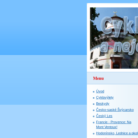
Menu
Úvod
Cyklovýlety
Beskydy
Česko-saské Švýcarsko
Český Les
Francie - Provence: Na
Mont Ventoux!
Hodonínsko, Lednice a okol