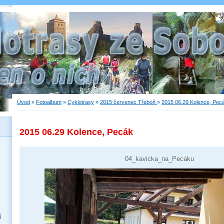
Úvod
»
Fotoalbum
»
Cyklotrasy
»
2015 červenec Třeboň
»
2015 06.29 Kolence, Pec
2015 06.29 Kolence, Pecák
04_kavicka_na_Pecaku
í