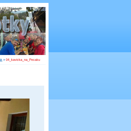
ák
»
04_kavicka_na_Pecaku