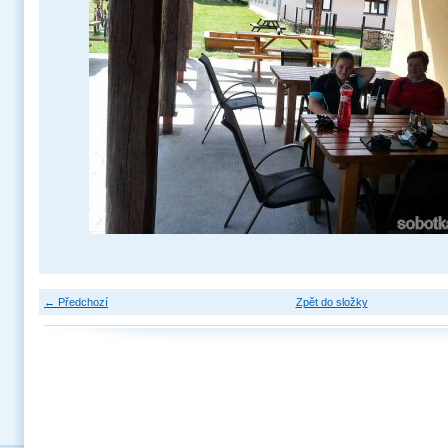
← Předchozí
Zpět do složky