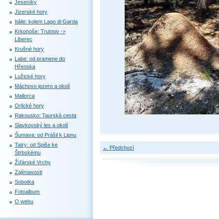
Jeseníky
Jizerské hory
Itálie: kolem Lago di Garda
Krkonoše: Trutnov ->
Liberec
Krušné hory
Labe: od pramene do
Hřenska
Lužické hory
Máchovo jezero a okolí
Mallorca
Orlické hory
Rakousko: Taurská cesta
Slavkovský les a okolí
Šumava: od Prášil k Lipnu
Tatry: od Spiše ke
← Předchozí
Štrbskému
Žďárské Vrchy
Zajímavosti
Sobotka
Fotoalbum
O webu