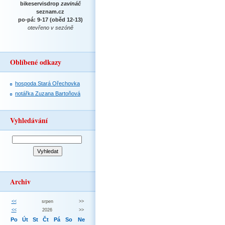
bikeservisdrop
zavináč
seznam.cz
po-pá: 9-17 (oběd 12-13)
otevřeno v sezóně
Oblíbené odkazy
hospoda Stará Ořechovka
notářka Zuzana Bartoňová
Vyhledávání
Archiv
<<
srpen
>>
<<
2026
>>
Po
Út
St
Čt
Pá
So
Ne