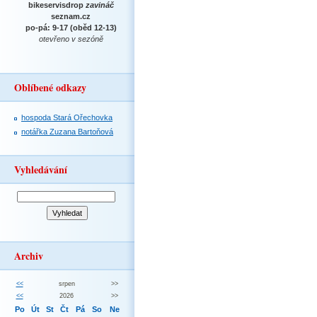
bikeservisdrop
zavináč
seznam.cz
po-pá: 9-17 (oběd 12-13)
otevřeno v sezóně
Oblíbené odkazy
hospoda Stará Ořechovka
notářka Zuzana Bartoňová
Vyhledávání
Archiv
<<
srpen
>>
<<
2026
>>
Po
Út
St
Čt
Pá
So
Ne