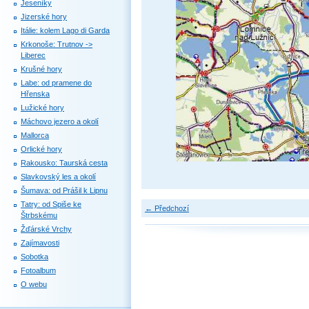
Jeseníky
Jizerské hory
Itálie: kolem Lago di Garda
Krkonoše: Trutnov ->
Liberec
Krušné hory
Labe: od pramene do
Hřenska
Lužické hory
Máchovo jezero a okolí
Mallorca
Orlické hory
Rakousko: Taurská cesta
Slavkovský les a okolí
Šumava: od Prášil k Lipnu
Tatry: od Spiše ke
← Předchozí
Štrbskému
Žďárské Vrchy
Zajímavosti
Sobotka
Fotoalbum
O webu