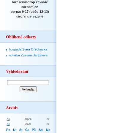
bikeservisdrop
zavináč
seznam.cz
po-pá: 9-17 (oběd 12-13)
otevřeno v sezóně
Oblíbené odkazy
hospoda Stará Ořechovka
notářka Zuzana Bartoňová
Vyhledávání
Archiv
<<
srpen
>>
<<
2026
>>
Po
Út
St
Čt
Pá
So
Ne