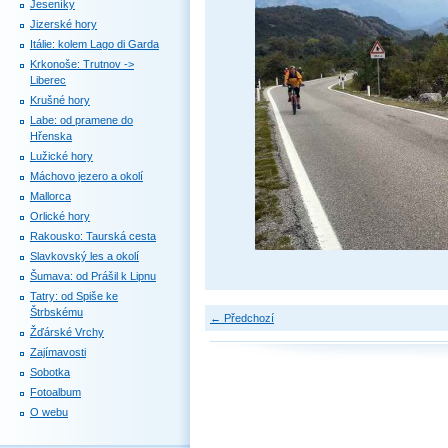
Jeseníky
Jizerské hory
Itálie: kolem Lago di Garda
Krkonoše: Trutnov ->
Liberec
Krušné hory
Labe: od pramene do
Hřenska
Lužické hory
Máchovo jezero a okolí
Mallorca
Orlické hory
Rakousko: Taurská cesta
Slavkovský les a okolí
Šumava: od Prášil k Lipnu
Tatry: od Spiše ke
Štrbskému
← Předchozí
Žďárské Vrchy
Zajímavosti
Sobotka
Fotoalbum
O webu