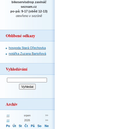
bikeservisdrop
zavináč
seznam.cz
po-pá: 9-17 (oběd 12-13)
otevřeno v sezóně
Oblíbené odkazy
hospoda Stará Ořechovka
notářka Zuzana Bartoňová
Vyhledávání
Archiv
<<
srpen
>>
<<
2026
>>
Po
Út
St
Čt
Pá
So
Ne