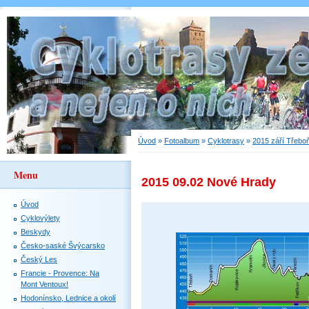
Úvod
»
Fotoalbum
»
Cyklotrasy
»
2015 září Třebo
Menu
2015 09.02 Nové Hrady
Úvod
Cyklovýlety
Beskydy
Česko-saské Švýcarsko
Český Les
Francie - Provence: Na
Mont Ventoux!
Hodonínsko, Lednice a okolí