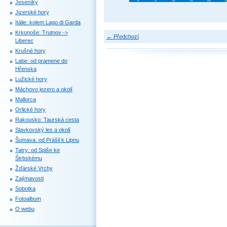
Jeseníky
Jizerské hory
Itálie: kolem Lago di Garda
Krkonoše: Trutnov ->
← Předchozí
Liberec
Krušné hory
Labe: od pramene do
Hřenska
Lužické hory
Máchovo jezero a okolí
Mallorca
Orlické hory
Rakousko: Taurská cesta
Slavkovský les a okolí
Šumava: od Prášil k Lipnu
Tatry: od Spiše ke
Štrbskému
Žďárské Vrchy
Zajímavosti
Sobotka
Fotoalbum
O webu