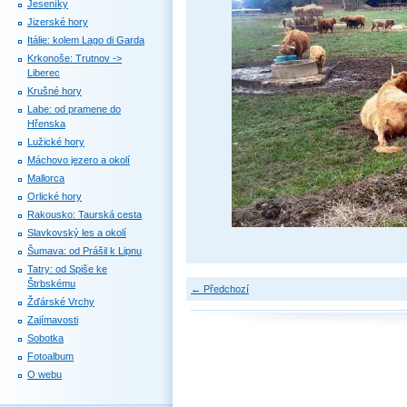
Jeseníky
Jizerské hory
Itálie: kolem Lago di Garda
Krkonoše: Trutnov ->
Liberec
Krušné hory
Labe: od pramene do
Hřenska
Lužické hory
Máchovo jezero a okolí
Mallorca
Orlické hory
Rakousko: Taurská cesta
Slavkovský les a okolí
Šumava: od Prášil k Lipnu
Tatry: od Spiše ke
Štrbskému
← Předchozí
Žďárské Vrchy
Zajímavosti
Sobotka
Fotoalbum
O webu