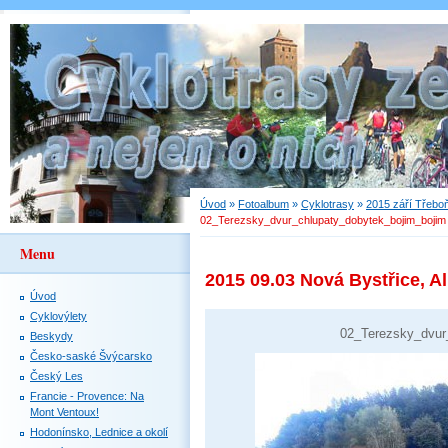
Úvod
»
Fotoalbum
»
Cyklotrasy
»
2015 září Třebo
02_Terezsky_dvur_chlupaty_dobytek_bojim_bojim
Menu
2015 09.03 Nová Bystřice, A
Úvod
Cyklovýlety
02_Terezsky_dvur
Beskydy
Česko-saské Švýcarsko
Český Les
Francie - Provence: Na
Mont Ventoux!
Hodonínsko, Lednice a okolí