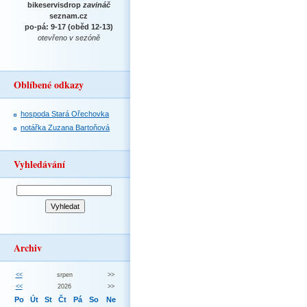
bikeservisdrop
zavináč
seznam.cz
po-pá: 9-17 (oběd 12-13)
otevřeno v sezóně
Oblíbené odkazy
hospoda Stará Ořechovka
notářka Zuzana Bartoňová
Vyhledávání
Archiv
<<
srpen
>>
<<
2026
>>
Po
Út
St
Čt
Pá
So
Ne