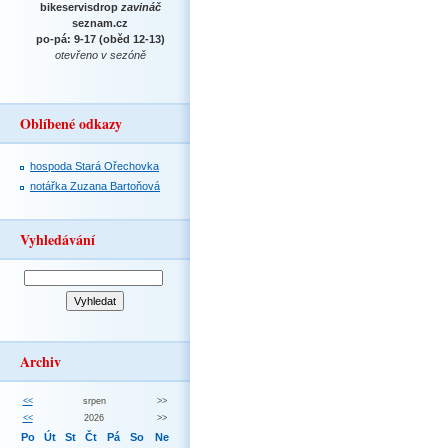
bikeservisdrop
zavináč
seznam.cz
po-pá: 9-17 (oběd 12-13)
otevřeno v sezóně
Oblíbené odkazy
hospoda Stará Ořechovka
notářka Zuzana Bartoňová
Vyhledávání
Archiv
<<
srpen
>>
<<
2026
>>
Po
Út
St
Čt
Pá
So
Ne