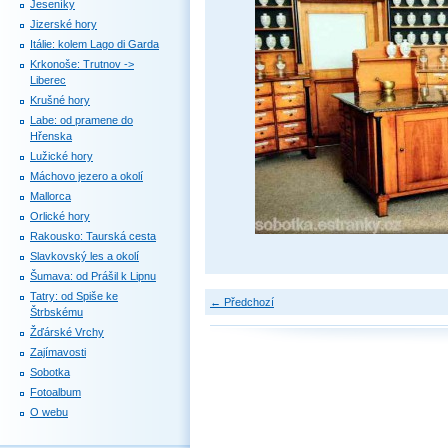
Jeseníky
Jizerské hory
Itálie: kolem Lago di Garda
Krkonoše: Trutnov ->
Liberec
Krušné hory
Labe: od pramene do
Hřenska
Lužické hory
Máchovo jezero a okolí
Mallorca
Orlické hory
Rakousko: Taurská cesta
Slavkovský les a okolí
Šumava: od Prášil k Lipnu
Tatry: od Spiše ke
← Předchozí
Štrbskému
Žďárské Vrchy
Zajímavosti
Sobotka
Fotoalbum
O webu