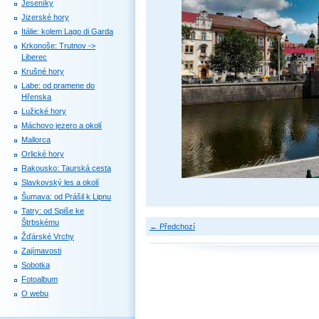
Jeseníky
Jizerské hory
Itálie: kolem Lago di Garda
Krkonoše: Trutnov ->
Liberec
Krušné hory
Labe: od pramene do
Hřenska
Lužické hory
Máchovo jezero a okolí
Mallorca
Orlické hory
Rakousko: Taurská cesta
Slavkovský les a okolí
Šumava: od Prášil k Lipnu
Tatry: od Spiše ke
Štrbskému
← Předchozí
Žďárské Vrchy
Zajímavosti
Sobotka
Fotoalbum
O webu