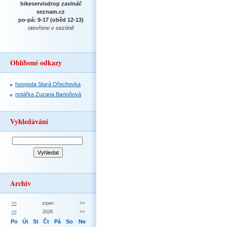
bikeservisdrop
zavináč
seznam.cz
po-pá: 9-17 (oběd 12-13)
otevřeno v sezóně
Oblíbené odkazy
hospoda Stará Ořechovka
notářka Zuzana Bartoňová
Vyhledávání
Archiv
<<
srpen
>>
<<
2026
>>
Po
Út
St
Čt
Pá
So
Ne