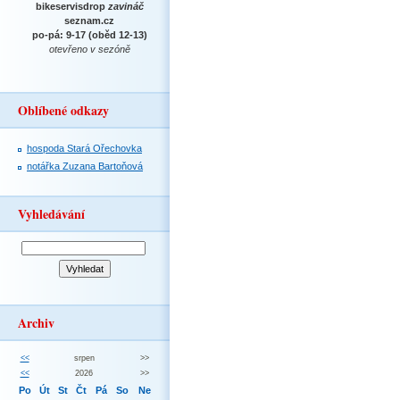
bikeservisdrop
zavináč
seznam.cz
po-pá: 9-17 (oběd 12-13)
otevřeno v sezóně
Oblíbené odkazy
hospoda Stará Ořechovka
notářka Zuzana Bartoňová
Vyhledávání
Archiv
<<
srpen
>>
<<
2026
>>
Po
Út
St
Čt
Pá
So
Ne