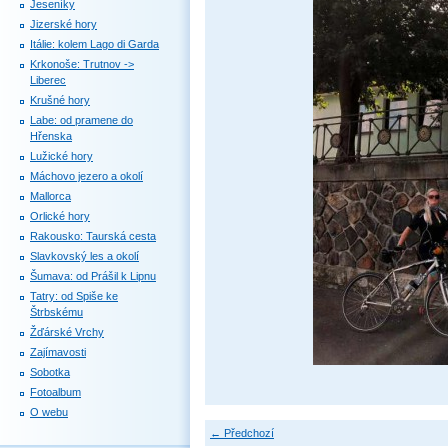
Jeseníky
Jizerské hory
Itálie: kolem Lago di Garda
Krkonoše: Trutnov ->
Liberec
Krušné hory
Labe: od pramene do
Hřenska
Lužické hory
Máchovo jezero a okolí
Mallorca
Orlické hory
Rakousko: Taurská cesta
Slavkovský les a okolí
Šumava: od Prášil k Lipnu
Tatry: od Spiše ke
Štrbskému
Žďárské Vrchy
Zajímavosti
Sobotka
Fotoalbum
O webu
← Předchozí