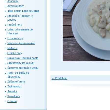
Jeseníky
Jizerské hory
Itálie: kolem Lago di Garda
Krkonoše: Trutnov ->
Liberec
Krušné hory
Labe: od pramene do
Hřenska
Lužické hory
Máchovo jezero a okolí
Mallorca
Orlické hory
Rakousko: Taurská cesta
Slavkovský les a okolí
Šumava: od Prášil k Lipnu
Tatry: od Spiše ke
Štrbskému
← Předchozí
Žďárské Vrchy
Zajímavosti
Sobotka
Fotoalbum
O webu