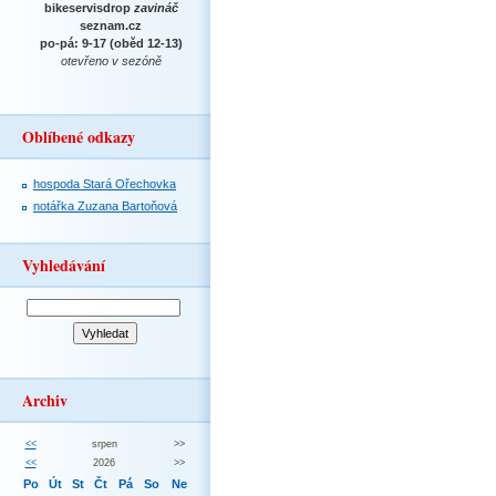
bikeservisdrop
zavináč
seznam.cz
po-pá: 9-17 (oběd 12-13)
otevřeno v sezóně
Oblíbené odkazy
hospoda Stará Ořechovka
notářka Zuzana Bartoňová
Vyhledávání
Archiv
<<
srpen
>>
<<
2026
>>
Po
Út
St
Čt
Pá
So
Ne