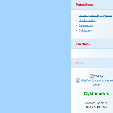
Fotoalbum
Postřehy, názory, vyjádření
Úřední deska
Zajímavosti
Cyklotrasy
Facebook
Info
Cykloservis
Sobotka, Osek 10
tel.: 773 041 221