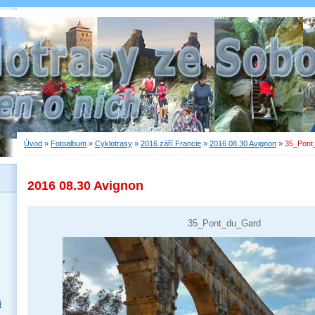
Úvod
»
Fotoalbum
»
Cyklotrasy
»
2016 září Francie
»
2016 08.30 Avignon
»
35_Pont
2016 08.30 Avignon
35_Pont_du_Gard
í