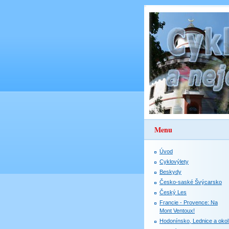
Menu
Úvod
Cyklovýlety
Beskydy
Česko-saské Švýcarsko
Český Les
Francie - Provence: Na
Mont Ventoux!
Hodonínsko, Lednice a okol