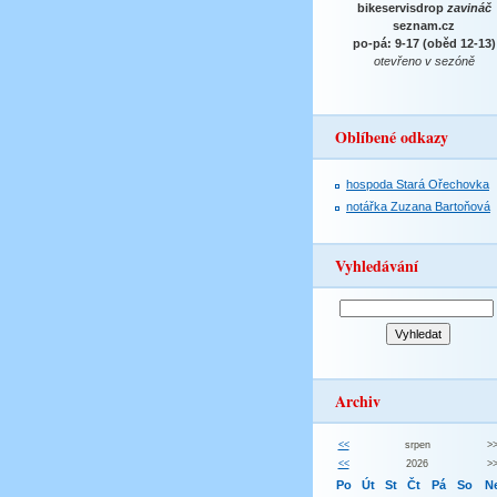
bikeservisdrop
zavináč
seznam.cz
po-pá: 9-17 (oběd 12-13)
otevřeno v sezóně
Oblíbené odkazy
hospoda Stará Ořechovka
notářka Zuzana Bartoňová
Vyhledávání
Archiv
<<
srpen
>
<<
2026
>
Po
Út
St
Čt
Pá
So
N