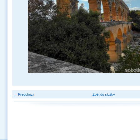
← Předchozí
Zpět do složky