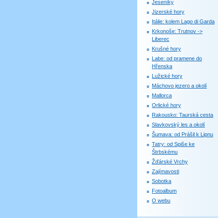
Jeseníky
Jizerské hory
Itálie: kolem Lago di Garda
Krkonoše: Trutnov ->
Liberec
Krušné hory
Labe: od pramene do
Hřenska
Lužické hory
Máchovo jezero a okolí
Mallorca
Orlické hory
Rakousko: Taurská cesta
Slavkovský les a okolí
Šumava: od Prášil k Lipnu
Tatry: od Spiše ke
Štrbskému
Žďárské Vrchy
Zajímavosti
Sobotka
Fotoalbum
O webu