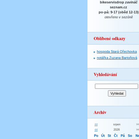
bikeservisdrop
zavináč
seznam.cz
po-pá: 9-17 (oběd 12-13)
otevřeno v sezóně
Oblíbené odkazy
hospoda Stará Ořechovka
notářka Zuzana Bartoňová
Vyhledávání
Archiv
<<
srpen
>
<<
2026
>
Po
Út
St
Čt
Pá
So
N