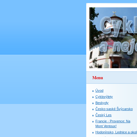
Menu
Úvod
Cyklovýlety
Beskydy
Česko-saské Švýcarsko
Český Les
Francie - Provence: Na
Mont Ventoux!
Hodonínsko, Lednice a okol