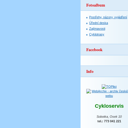
Fotoalbum
Postřehy, názory, vyjádření
Úřední deska
Zajímavosti
Cyklotrasy
Facebook
Info
Cykloservis
Sobotka, Osek 10
tel.: 773 041 221