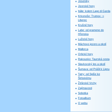
Jeseníky
Jizerské hory
Itálie: kolem Lago di Garda
Krkonoše: Trutnov ->
Liberec
Krušné hory
Labe: od pramene do
Hřenska
Lužické hory
Máchovo jezero a okolí
Mallorca
Orlické hory
Rakousko: Taurská cesta
Slavkovský les a okolí
Šumava: od Prášil k Lipnu
Tatry: od Spiše ke
Štrbskému
Žďárské Vrchy
Zajímavosti
Sobotka
Fotoalbum
O webu