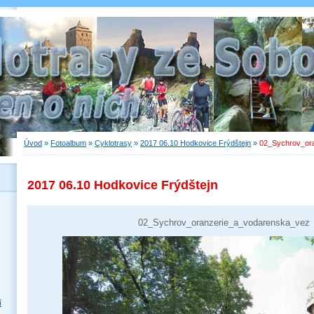
Úvod
»
Fotoalbum
»
Cyklotrasy
»
2017 06.10 Hodkovice Frýdštejn
»
02_Sychrov_or
2017 06.10 Hodkovice Frýdštejn
02_Sychrov_oranzerie_a_vodarenska_vez
í