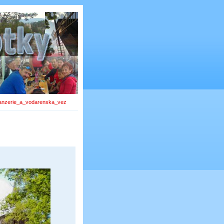
anzerie_a_vodarenska_vez