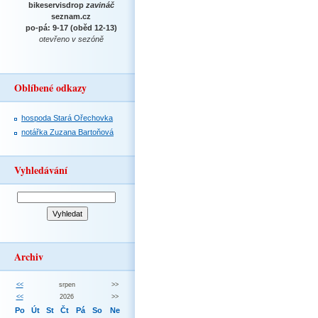
bikeservisdrop
zavináč
seznam.cz
po-pá: 9-17 (oběd 12-13)
otevřeno v sezóně
Oblíbené odkazy
hospoda Stará Ořechovka
notářka Zuzana Bartoňová
Vyhledávání
Archiv
<<
srpen
>>
<<
2026
>>
Po
Út
St
Čt
Pá
So
Ne