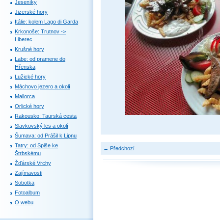
Jeseníky
Jizerské hory
Itálie: kolem Lago di Garda
Krkonoše: Trutnov ->
Liberec
Krušné hory
Labe: od pramene do
Hřenska
Lužické hory
Máchovo jezero a okolí
Mallorca
Orlické hory
Rakousko: Taurská cesta
Slavkovský les a okolí
Šumava: od Prášil k Lipnu
Tatry: od Spiše ke
← Předchozí
Štrbskému
Žďárské Vrchy
Zajímavosti
Sobotka
Fotoalbum
O webu