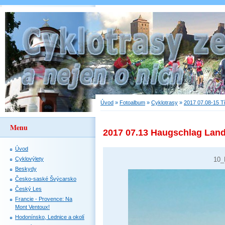
Úvod
»
Fotoalbum
»
Cyklotrasy
»
2017 07.08-15 T
Menu
2017 07.13 Haugschlag Land
Úvod
Cyklovýlety
10_
Beskydy
Česko-saské Švýcarsko
Český Les
Francie - Provence: Na
Mont Ventoux!
Hodonínsko, Lednice a okolí