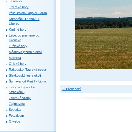
Jeseníky
Jizerské hory
Itálie: kolem Lago di Garda
Krkonoše: Trutnov ->
Liberec
Krušné hory
Labe: od pramene do
Hřenska
Lužické hory
Máchovo jezero a okolí
Mallorca
Orlické hory
Rakousko: Taurská cesta
Slavkovský les a okolí
Šumava: od Prášil k Lipnu
Tatry: od Spiše ke
← Předchozí
Štrbskému
Žďárské Vrchy
Zajímavosti
Sobotka
Fotoalbum
O webu