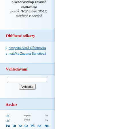
bikeservisdrop
zavináč
seznam.cz
po-pá: 9-17 (oběd 12-13)
otevřeno v sezóně
Oblíbené odkazy
hospoda Stará Ořechovka
notářka Zuzana Bartoňová
Vyhledávání
Archiv
<<
srpen
>>
<<
2026
>>
Po
Út
St
Čt
Pá
So
Ne