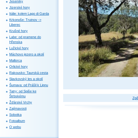
Jeseníky
Jizerské hory
Itálie: kolem Lago di Garda
Krkonoše: Trutnov ->
Liberec
Krušné hory
Labe: od pramene do
Hřenska
Lužické hory
Máchovo jezero a okolí
Mallorca
Orlické hory
Rakousko: Taurská cesta
Slavkovský les a okolí
Šumava: od Prášil k Lipnu
Tatry: od Spiše ke
Štrbskému
Zpě
Žďárské Vrchy
Zajímavosti
Sobotka
Fotoalbum
O webu