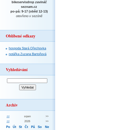
bikeservisdrop
zavináč
seznam.cz
po-pá: 9-17 (oběd 12-13)
otevřeno v sezóně
Oblíbené odkazy
hospoda Stará Ořechovka
notářka Zuzana Bartoňová
Vyhledávání
Archiv
<<
srpen
>>
<<
2026
>>
Po
Út
St
Čt
Pá
So
Ne