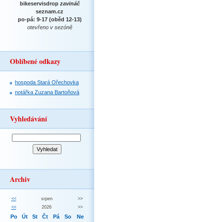
bikeservisdrop
zavináč
seznam.cz
po-pá: 9-17 (oběd 12-13)
otevřeno v sezóně
Oblíbené odkazy
hospoda Stará Ořechovka
notářka Zuzana Bartoňová
Vyhledávání
Archiv
<<
srpen
>>
<<
2026
>>
Po
Út
St
Čt
Pá
So
Ne