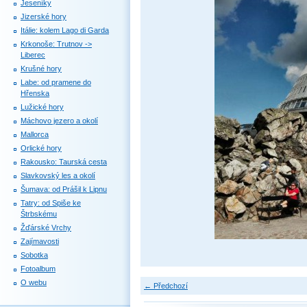
Jeseníky
Jizerské hory
Itálie: kolem Lago di Garda
Krkonoše: Trutnov ->
Liberec
Krušné hory
Labe: od pramene do
Hřenska
Lužické hory
Máchovo jezero a okolí
Mallorca
Orlické hory
Rakousko: Taurská cesta
Slavkovský les a okolí
Šumava: od Prášil k Lipnu
Tatry: od Spiše ke
Štrbskému
Žďárské Vrchy
Zajímavosti
Sobotka
Fotoalbum
O webu
← Předchozí