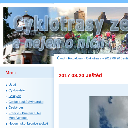
Úvod
»
Fotoalbum
»
Cyklotrasy
»
2017 08.20 Ješt
Menu
2017 08.20 Ještěd
Úvod
Cyklovýlety
Beskydy
Česko-saské Švýcarsko
Český Les
Francie - Provence: Na
Mont Ventoux!
Hodonínsko, Lednice a okolí