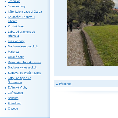
Jeseníky
Jizerské hory
Itálie: kolem Lago di Garda
Krkonoše: Trutnov ->
Liberec
Krušné hory
Labe: od pramene do
Hřenska
Lužické hory
Máchovo jezero a okolí
Mallorca
Orlické hory
Rakousko: Taurská cesta
Slavkovský les a okolí
Šumava: od Prášil k Lipnu
Tatry: od Spiše ke
Štrbskému
← Předchozí
Žďárské Vrchy
Zajímavosti
Sobotka
Fotoalbum
O webu