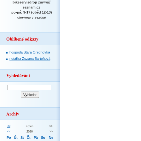
bikeservisdrop
zavináč
seznam.cz
po-pá: 9-17 (oběd 12-13)
otevřeno v sezóně
Oblíbené odkazy
hospoda Stará Ořechovka
notářka Zuzana Bartoňová
Vyhledávání
Archiv
<<
srpen
>>
<<
2026
>>
Po
Út
St
Čt
Pá
So
Ne