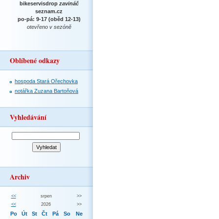
bikeservisdrop
zavináč
seznam.cz
po-pá: 9-17 (oběd 12-13)
otevřeno v sezóně
Oblíbené odkazy
hospoda Stará Ořechovka
notářka Zuzana Bartoňová
Vyhledávání
Archiv
<<
srpen
>>
<<
2026
>>
Po
Út
St
Čt
Pá
So
Ne