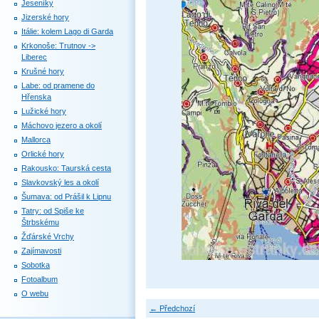
Jeseníky
Jizerské hory
Itálie: kolem Lago di Garda
Krkonoše: Trutnov ->
Liberec
Krušné hory
Labe: od pramene do
Hřenska
Lužické hory
Máchovo jezero a okolí
Mallorca
Orlické hory
Rakousko: Taurská cesta
Slavkovský les a okolí
Šumava: od Prášil k Lipnu
Tatry: od Spiše ke
Štrbskému
Žďárské Vrchy
Zajímavosti
Sobotka
Fotoalbum
O webu
← Předchozí