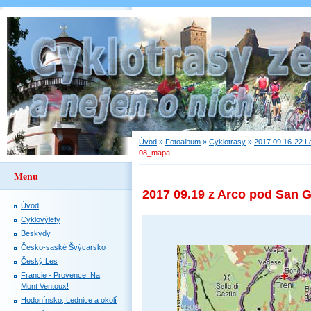
Úvod
»
Fotoalbum
»
Cyklotrasy
»
2017 09.16-22 L
08_mapa
Menu
2017 09.19 z Arco pod San G
Úvod
Cyklovýlety
Beskydy
Česko-saské Švýcarsko
Český Les
Francie - Provence: Na
Mont Ventoux!
Hodonínsko, Lednice a okolí